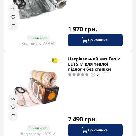
1 970 грн.
В наявності
До кошика
Код товару: AFMAT
Нагрівальний мат Fenix
-5% в корзині
3
LDTS М для теплої
підлоги без стяжки
0
2 490 грн.
В наявності
До кошика
Код товару: LDTS M