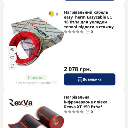
Нагрівальний кабель
-5% в корзині
3
easyTherm Easycable EC
18 Вт/м для укладки
теплої підлоги в стяжку
0
2 078 грн.
В наявності
До кошика
Код товару: Easycable EC
Нагрівальна
-5% в корзині
інфрачервона плівка
Rexva XT 150 Вт/м²
0