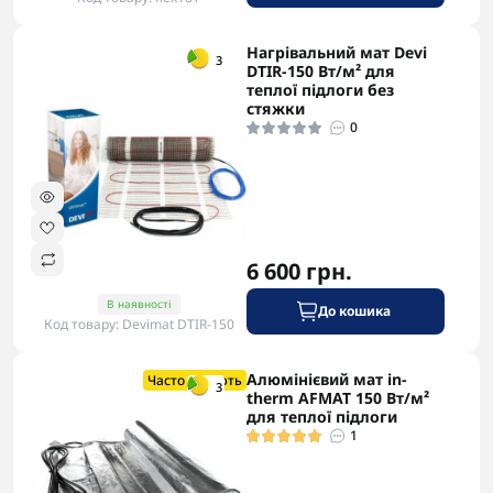
Нагрівальний мат Devi
-5% в корзині
3
DTIR-150 Вт/м² для
теплої підлоги без
стяжки
0
6 600 грн.
В наявності
До кошика
Код товару: Devimat DTIR-150
Алюмінієвий мат in-
-5% в корзині
Часто купують
3
therm AFMAT 150 Вт/м²
для теплої підлоги
1