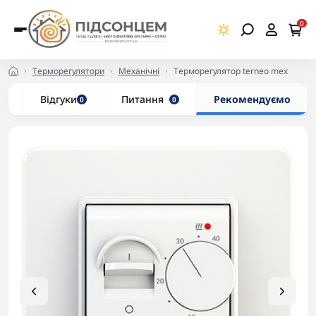
0
Терморегулятори
Механічні
Терморегулятор terneo mex
и
Відгуки
Питання
Рекомендуємо
0
0
-5% в корзині