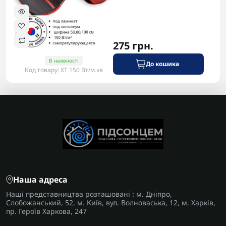
275 грн.
В наявності
До кошика
Код товару: XT 150 Вт/м.кв
Наша адреса
Наші представництва розташовані : м. Дніпро,
Слобожанський, 52, м. Київ, вул. Волноваська, 12, м. Харків,
пр. Героїв Харкова, 247