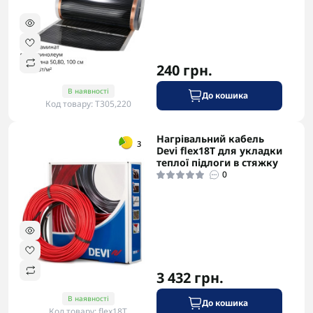
240 грн.
В наявності
До кошика
Код товару: T305,220
Нагрівальний кабель
-5% в корзині
3
Devi flex18T для укладки
теплої підлоги в стяжку
0
3 432 грн.
В наявності
До кошика
Код товару: flex18T