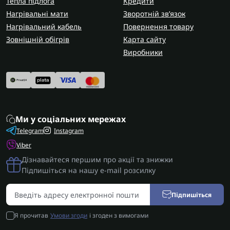
Тепла підлога
Кредити
Нагрівальні мати
Зворотній зв’язок
Нагрівальний кабель
Повернення товару
Зовнішній обігрів
Карта сайту
Виробники
Ми у соціальних мережах
Telegram
Instagram
Viber
Дізнавайтеся першим про акції та знижки
Підпишіться на нашу e-mail розсилку
Підпишіться
Я прочитав
Умови згоди
і згоден з вимогами