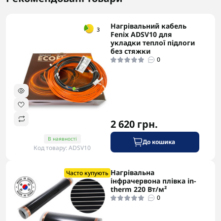
Нагрівальний кабель
-5% в корзині
3
Fenix ADSV10 для
укладки теплої підлоги
без стяжки
0
2 620 грн.
В наявності
До кошика
Код товару: ADSV10
Нагрівальна
-5% в корзині
Часто купують
інфрачервона плівка in-
therm 220 Вт/м²
0