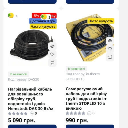
-5% у кошику
-5% в корзині
3
3
Доставка 0 грн
Часто купують
Часто купують
В наявності
Код товару: in-therm
В наявності
STOPLID 10
Код товару: DAS30
Саморегулюючий
Нагрівальний кабель
кабель для обігріву
для зовнішнього
труб і водостоків in-
обігріву труб
therm STOPLID 10 з
водостоків і дахів
вилкою
Hemstedt DAS 30 Вт/м
0
0
5 090 грн.
990 грн.