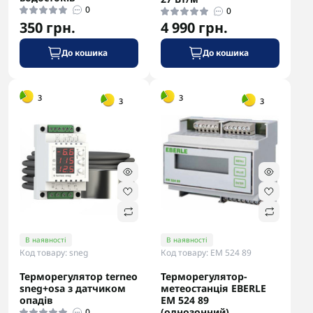
0
0
350 грн.
4 990 грн.
До кошика
До кошика
-5% в корзині
-5% в корзині
3
3
3
3
В наявності
В наявності
Код товару: sneg
Код товару: ЕМ 524 89
Терморегулятор terneo
Терморегулятор-
sneg+osa з датчиком
метеостанція EBERLE
опадів
EM 524 89
(однозонний)
0