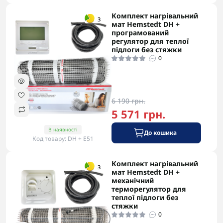
Комплект нагрівальний
-5% в корзині
3
мат Hemstedt DH +
програмований
регулятор для теплої
підлоги без стяжки
0
6 190 грн.
5 571 грн.
В наявності
До кошика
Код товару: DH + E51
Комплект нагрівальний
-5% в корзині
3
мат Hemstedt DH +
механічний
терморегулятор для
теплої підлоги без
стяжки
0