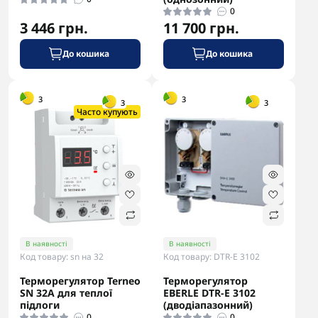
0
3 446 грн.
11 700 грн.
До кошика
До кошика
-5% в корзині
-5% в корзині
3
3
3
3
Часто купують
В наявності
В наявності
Код товару: sn на 32
Код товару: DTR-E 3102
Терморегулятор Terneo
Терморегулятор
SN 32A для теплої
EBERLE DTR-E 3102
підлоги
(дводіапазонний)
0
0