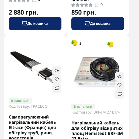
0
2 880 грн.
850 грн.
До кошика
До кошика
-5% в корзині
-5% в корзині
3
3
В наявності
Код товару: TRACECO
В наявності
Код товару: BRF-IM 27 Вт/м
Саморегулюючий
нагрівальний кабель
Нагрівальний кабель
Eltrace (Франція) для
для обігріву відкритих
обігріву труб, ринв,
площ Hemstedt BRF-IM
водостоків
27 Вт/м