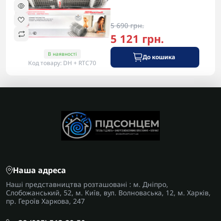
5 690 грн.
5 121 грн.
В наявності
До кошика
Код товару: DH + RTC70
Наша адреса
Наші представництва розташовані : м. Дніпро,
Слобожанський, 52, м. Київ, вул. Волноваська, 12, м. Харків,
пр. Героїв Харкова, 247