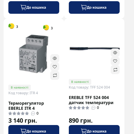
До кошика
До кошика
-5% в корзині
-5% в корзині
3
3
В наявності
Код товару: TFF 524 004
В наявності
Код товару: ITR 4
EREBLE TFF 524 004
датчик температури
Терморегулятор
0
EBERLE ITR 4
0
3 140 грн.
890 грн.
До кошика
До кошика