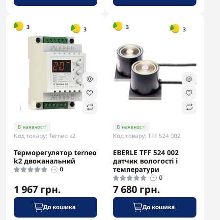
-5% в корзині
-5% в корзині
3
3
3
3
В наявності
В наявності
Код товару: Terneo k2
Код товару: TFF 524 002
Терморегулятор terneo
EBERLE TFF 524 002
k2 двоканальний
датчик вологості і
температури
0
0
1 967 грн.
7 680 грн.
До кошика
До кошика