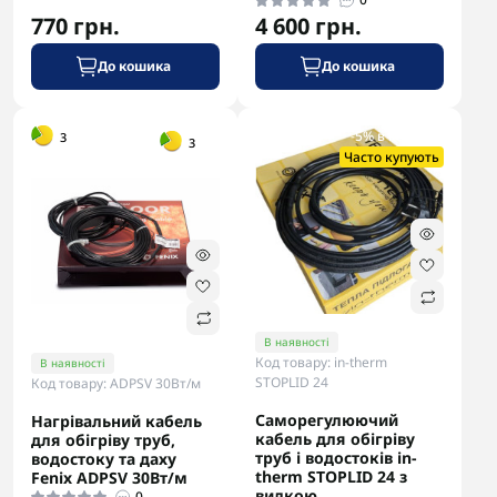
770 грн.
4 600 грн.
До кошика
До кошика
-5% в корзині
-5% в корзині
3
3
Часто купують
В наявності
Код товару: in-therm
В наявності
STOPLID 24
Код товару: ADPSV 30Вт/м
Саморегулюючий
Нагрівальний кабель
кабель для обігріву
для обігріву труб,
труб і водостоків in-
водостоку та даху
therm STOPLID 24 з
Fenix ADPSV 30Вт/м
вилкою
0