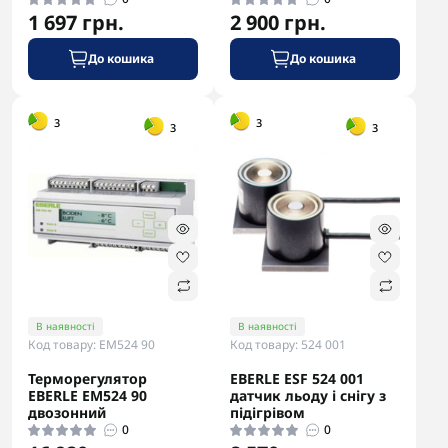
1 697 грн.
2 900 грн.
До кошика
До кошика
-5% в корзині
-5% в корзині
3
3
3
3
В наявності
В наявності
Код товару: EM524 90
Код товару: 524 001
Терморегулятор
EBERLE ESF 524 001
EBERLE EM524 90
датчик льоду і снігу з
двозонний
підігрівом
0
0