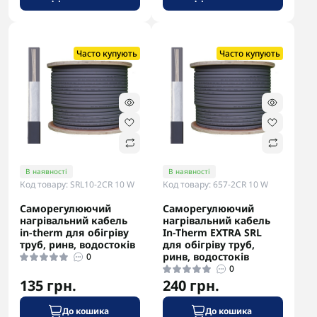
-5% в корзині
-5% в корзині
Часто купують
Часто купують
В наявності
В наявності
Код товару: SRL10-2CR 10 W
Код товару: 657-2CR 10 W
Саморегулюючий
Саморегулюючий
нагрівальний кабель
нагрівальний кабель
in-therm для обігріву
In-Therm EXTRA SRL
труб, ринв, водостоків
для обігріву труб,
ринв, водостоків
0
0
135 грн.
240 грн.
До кошика
До кошика