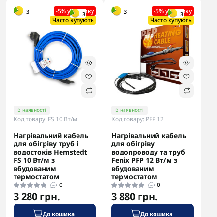
-5% у кошику
-5% у кошику
3
3
3
3
Часто купують
Часто купують
В наявності
В наявності
Код товару: FS 10 Вт/м
Код товару: PFP 12
Нагрівальний кабель
Нагрівальний кабель
для обігріву труб і
для обігріву
водостоків Hemstedt
водопроводу та труб
FS 10 Вт/м з
Fenix PFP 12 Вт/м з
вбудованим
вбудованим
термостатом
термостатом
0
0
3 280 грн.
3 880 грн.
До кошика
До кошика