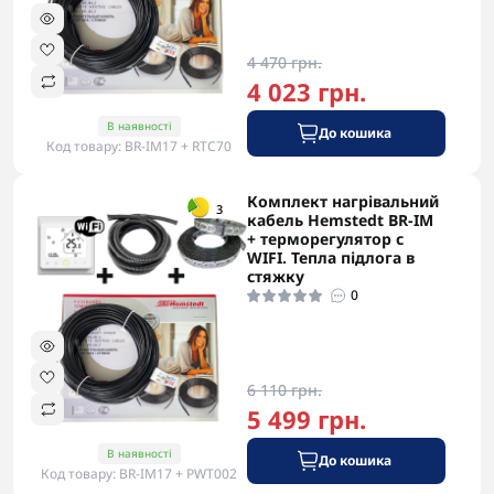
4 470 грн.
4 023 грн.
В наявності
До кошика
Код товару: BR-IM17 + RTC70
Комплект нагрівальний
-5% в корзині
3
кабель Hemstedt BR-IM
+ терморегулятор с
WIFI. Тепла підлога в
стяжку
0
6 110 грн.
5 499 грн.
В наявності
До кошика
Код товару: BR-IM17 + PWT002