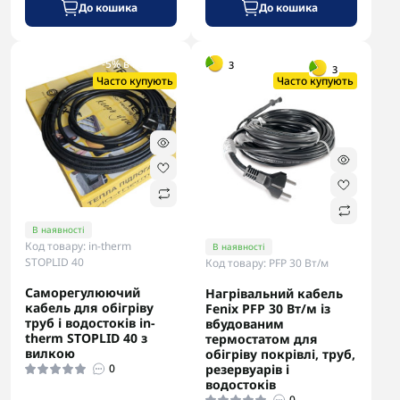
До кошика
До кошика
-5% в корзині
-5% в корзині
3
3
Часто купують
Часто купують
В наявності
Код товару: in-therm
В наявності
STOPLID 40
Код товару: PFP 30 Вт/м
Саморегулюючий
Нагрівальний кабель
кабель для обігріву
Fenix PFP 30 Вт/м із
труб і водостоків in-
вбудованим
therm STOPLID 40 з
термостатом для
вилкою
обігріву покрівлі, труб,
0
резервуарів і
водостоків
0