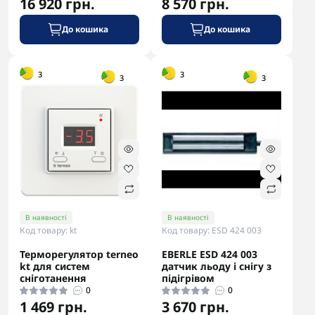
16 920 грн.
8 570 грн.
До кошика
До кошика
-5% в корзині
-5% в корзині
3
3
3
3
В наявності
В наявності
Код товару: kt
Код товару: ESD 424 003
Терморегулятор terneo
EBERLE ESD 424 003
kt для систем
датчик льоду і снігу з
сніготанення
підігрівом
0
0
1 469 грн.
3 670 грн.