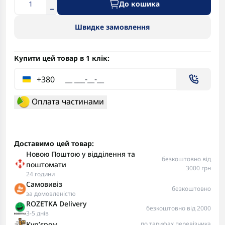
До кошика
Швидке замовлення
Купити цей товар в 1 клік:
+380
Оплата частинами
Доставимо цей товар:
Новою Поштою у відділення та
безкоштовно від
поштомати
3000 грн
24 години
Самовивіз
безкоштовно
за домовленістю
ROZETKA Delivery
безкоштовно від 2000
3-5 днів
Курʼєром
по тарифах перевізника