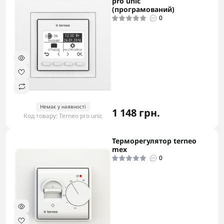
pro unic
(програмований)
0
Немає у наявності
1 148 грн.
Код товару: Terneo pro unic
Терморегулятор terneo
-5% в корзині
mex
0