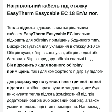
Нагрівальний кабель під стяжку
EasyTherm Easycable EC 18 Вт/м пог.
Тепла підлога
з двожильним нагрівальним
кабелем
EasyTherm Easycable EC
ідеально
підходить для обігріву приміщень будь-якого типу.
Використовується для укладання в стяжку 3-10 см.
Обігрів кухні, обігрів сан.вузла, обігрів лоджії або
балкона, обігрів коридору, обігрів спальні і т. д.
Він
підходить як для повного обігріву
приміщень
, так і для комфортного підігріву підлоги.
Для
розрахунку потужності електричної теплої
підлоги
потрібно враховувати завдання, яке буде
виконувати тепла підлога (комфортний підігрів,
додатковий обігрів або основний обігрів), а також
умови теплоізоляції і тип приміщення. Наприклад,