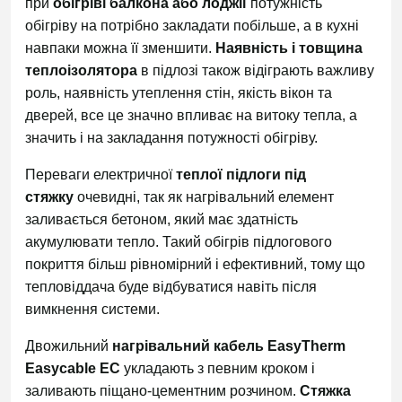
при
обігріві балкона або лоджії
потужність
обігріву на потрібно закладати побільше, а в кухні
навпаки можна її зменшити.
Наявність і товщина
теплоізолятора
в підлозі також відіграють важливу
роль, наявність утеплення стін, якість вікон та
дверей, все це значно впливає на витоку тепла, а
значить і на закладання потужності обігріву.
Переваги електричної
теплої підлоги під
стяжку
очевидні, так як нагрівальний елемент
заливається бетоном, який має здатність
акумулювати тепло. Такий обігрів підлогового
покриття більш рівномірний і ефективний, тому що
тепловіддача буде відбуватися навіть після
вимкнення системи.
Двожильний
нагрівальний кабель EasyTherm
Easycable EC
укладають з певним кроком і
заливають піщано-цементним розчином.
Стяжка