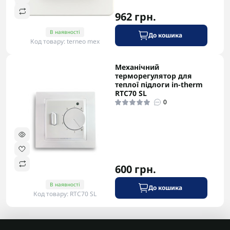
962 грн.
В наявності
До кошика
Код товару: terneo mex
Механічний
-5% в корзині
терморегулятор для
теплої підлоги in-therm
RTC70 SL
0
600 грн.
В наявності
До кошика
Код товару: RTC70 SL