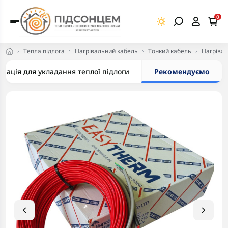
0
Тепла підлога
Нагрівальний кабель
Тонкий кабель
Нагрівал
мація для укладання теплої підлоги
Рекомендуємо
-5% в корзині