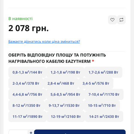
В наявності
2 078 грн.
Бажаєте дізнатись коли ціна зміниться?
ОБЕРІТЬ ВІДПОВІДНУ ПЛОЩУ ТА ПОТУЖНІТЬ
НАГРІВАЛЬНОГО КАБЕЛЮ EAZYTHERM
*
0,8-1,3 м²/144 Вт
1,2-1,8 м²/198 Вт
1,7-2,6 м²/288 Вт
2-3,4 м²/378 Вт
2,8-4 м²/468 Вт
3,4-5 м²/576 Вт
4,4-6,8 м²/756 Вт
5,6-8,5 м²/954 Вт
7-10,4 м²/1170 Вт
8-12 м²/1350 Вт
9-13,7 м²/1530 Вт
10-15 м²/710 Вт
11-17 м²/1890 Вт
12-19 м²/2160 Вт
14-21 м²/2430 Вт