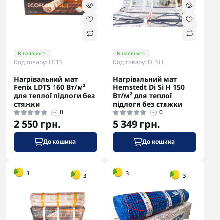
В наявності
В наявності
Код товару: LDTS
Код товару: Di Si H
Нагрівальний мат
Нагрівальний мат
Fenix LDTS 160 Вт/м²
Hemstedt Di Si H 150
для теплої підлоги без
Вт/м² для теплої
стяжки
підлоги без стяжки
0
0
2 550 грн.
5 349 грн.
До кошика
До кошика
-5% в корзині
-5% в корзині
3
3
3
3