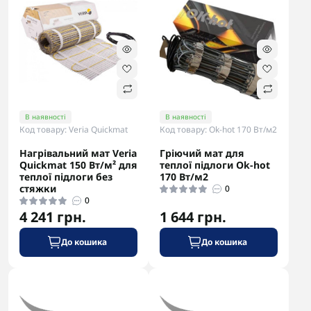
В наявності
В наявності
Код товару: Veria Quickmat
Код товару: Ok-hot 170 Вт/м2
Нагрівальний мат Veria
Гріючий мат для
Quickmat 150 Вт/м² для
теплої підлоги Ok-hot
теплої підлоги без
170 Вт/м2
стяжки
0
0
4 241 грн.
1 644 грн.
До кошика
До кошика