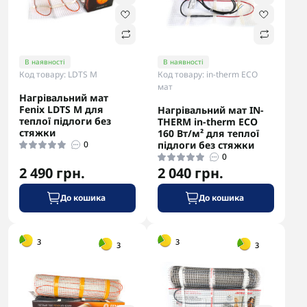
В наявності
В наявності
Код товару: LDTS M
Код товару: in-therm ECO
мат
Нагрівальний мат
Fenix LDTS М для
Нагрівальний мат IN-
теплої підлоги без
THERM in-therm ECO
стяжки
160 Вт/м² для теплої
0
підлоги без стяжки
0
2 490 грн.
2 040 грн.
До кошика
До кошика
-5% в корзині
-5% в корзині
3
3
3
3