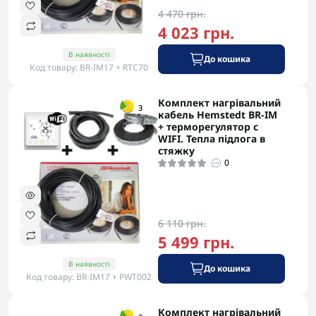
4 470 грн.
4 023 грн.
В наявності
До кошика
Код товару: BR-IM17 + RTC70
Комплект нагрівальний
-5% в корзині
3
кабель Hemstedt BR-IM
+ терморегулятор с
WIFI. Тепла підлога в
стяжку
0
6 110 грн.
5 499 грн.
В наявності
До кошика
Код товару: BR-IM17 + PWT002
Комплект нагрівальний
-5% в корзині