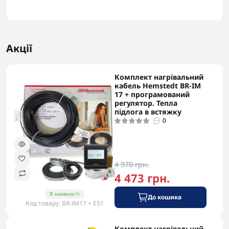
Акції
Комплект нагрівальний
-5% в корзині
кабель Hemstedt BR-IM
17 + програмований
регулятор. Тепла
підлога в встяжку
0
4 970 грн.
4 473 грн.
В наявності
До кошика
Код товару: BR-IM17 + Е51
Комплект нагрівальний