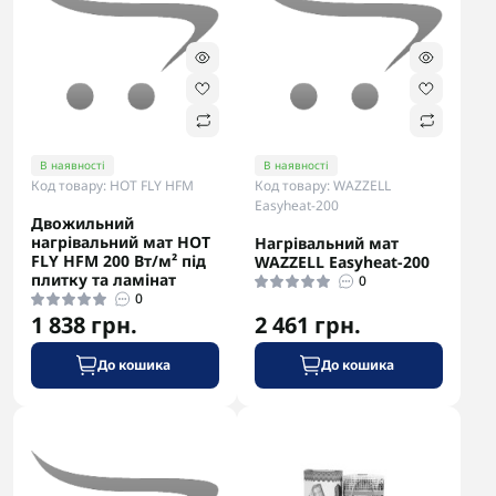
В наявності
В наявності
Код товару: HOT FLY HFM
Код товару: WAZZELL
Easyheat-200
Двожильний
нагрівальний мат HOT
Нагрівальний мат
FLY HFM 200 Вт/м² під
WAZZELL Easyheat-200
плитку та ламінат
0
0
1 838 грн.
2 461 грн.
До кошика
До кошика
-5% в корзині