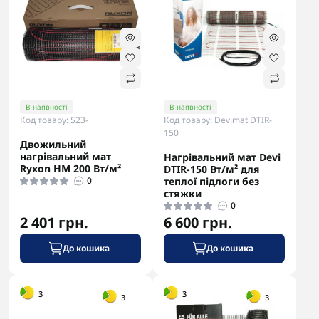
В наявності
В наявності
Код товару: 523-
Код товару: Devimat DTIR-
150
Двожильний
нагрівальний мат
Нагрівальний мат Devi
Ryxon HM 200 Вт/м²
DTIR-150 Вт/м² для
0
теплої підлоги без
стяжки
0
2 401 грн.
6 600 грн.
До кошика
До кошика
-5% в корзині
-5% в корзині
3
3
3
3