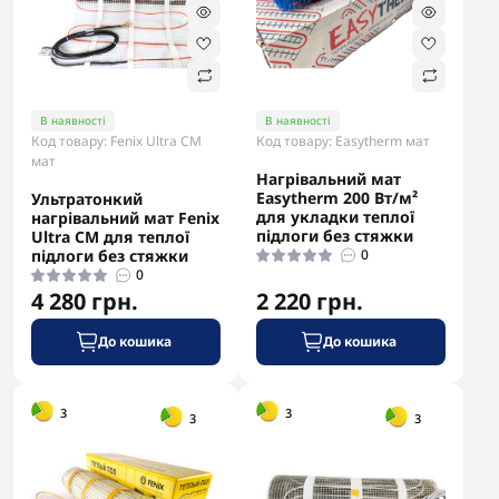
В наявності
В наявності
Код товару: Fenix Ultra CM
Код товару: Easytherm мат
мат
Нагрівальний мат
Easytherm 200 Вт/м²
Ультратонкий
для укладки теплої
нагрівальний мат Fenix
підлоги без стяжки
Ultra CM для теплої
підлоги без стяжки
0
0
4 280 грн.
2 220 грн.
До кошика
До кошика
-5% в корзині
-5% в корзині
3
3
3
3