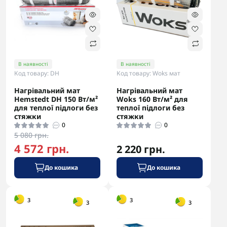
В наявності
В наявності
Код товару: DH
Код товару: Woks мат
Нагрівальний мат
Нагрівальний мат
Hemstedt DH 150 Вт/м²
Woks 160 Вт/м² для
для теплої підлоги без
теплої підлоги без
стяжки
стяжки
0
0
5 080 грн.
4 572 грн.
2 220 грн.
До кошика
До кошика
-5% в корзині
-5% в корзині
3
3
3
3