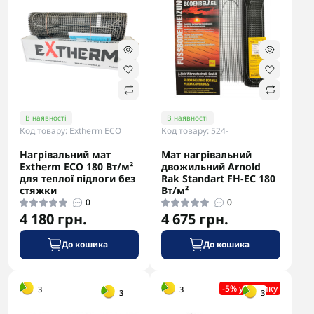
В наявності
В наявності
Код товару: Extherm ЕСО
Код товару: 524-
Нагрівальний мат
Мат нагрівальний
Extherm ЕСО 180 Вт/м²
двожильний Arnold
для теплої підлоги без
Rak Standart FH-EС 180
стяжки
Вт/м²
0
0
4 180 грн.
4 675 грн.
До кошика
До кошика
-5% в корзині
-5% у кошику
3
3
3
3