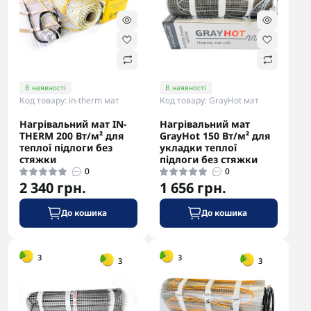
В наявності
В наявності
Код товару: in-therm мат
Код товару: GrayHot мат
Нагрівальний мат IN-
Нагрівальний мат
THERM 200 Вт/м² для
GrayHot 150 Вт/м² для
теплої підлоги без
укладки теплої
стяжки
підлоги без стяжки
0
0
2 340 грн.
1 656 грн.
До кошика
До кошика
-5% в корзині
-5% в корзині
3
3
3
3