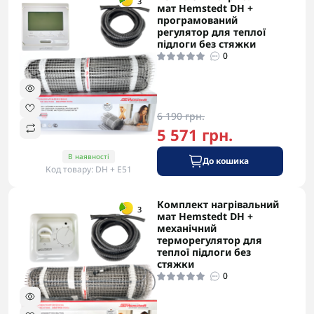
3
мат Hemstedt DH +
програмований
регулятор для теплої
підлоги без стяжки
0
6 190 грн.
5 571 грн.
В наявності
До кошика
Код товару: DH + E51
Комплект нагрівальний
-5% в корзині
3
мат Hemstedt DH +
механічний
терморегулятор для
теплої підлоги без
стяжки
0