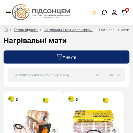
0
Тепла підлога
Нагрівальні мати электричні
Нагрівальні мати
Нагрівальні мати
Фильтр
-5% в корзині
-5% в корзині
3
3
3
3