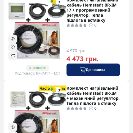
-5% в корзині
3
кабель Hemstedt BR-IM
17 + програмований
регулятор. Тепла
підлога в встяжку
0
4 970 грн.
4 473 грн.
В наявності
До кошика
Код товару: BR-IM17 + Е51
Комплект нагрівальний
-5% в корзині
Часто купують
3
кабель Hemstedt BR-IM
+ механічний регулятор.
Тепла підлога в стяжку
0