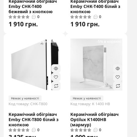
Керамічний обігрівач
Керамічний обігрівач
Emby CHK-T400
Emby CHK-T400 білий з
бежевий з кнопкою
кнопкою
0
0
1 910 грн.
1 910 грн.
-5% в корзині
-5% в корзині
Немає у наявності
Немає у наявності
Код товару: CHK-T800
Код товару: К 1400 НВ
Керамічний обігрівач
Керамічний обігрівач
Emby CHK-T800 білий з
Optilux К1400НВ
кнопкою
(мармур)
0
0