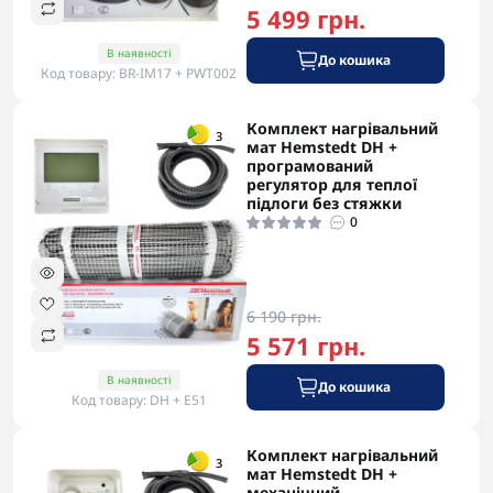
5 499 грн.
В наявності
До кошика
Код товару: BR-IM17 + PWT002
Комплект нагрівальний
-5% в корзині
3
мат Hemstedt DH +
програмований
регулятор для теплої
підлоги без стяжки
0
6 190 грн.
5 571 грн.
В наявності
До кошика
Код товару: DH + E51
Комплект нагрівальний
-5% в корзині
3
мат Hemstedt DH +
механічний