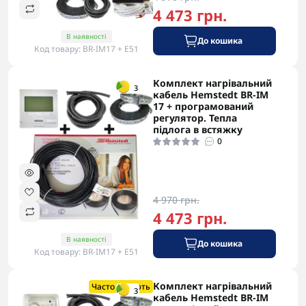
4 473 грн.
В наявності
До кошика
Код товару: BR-IM17 + Е51
Комплект нагрівальний
-5% в корзині
3
кабель Hemstedt BR-IM
17 + програмований
регулятор. Тепла
підлога в встяжку
0
4 970 грн.
4 473 грн.
В наявності
До кошика
Код товару: BR-IM17 + Е51
Комплект нагрівальний
-5% в корзині
Часто купують
3
кабель Hemstedt BR-IM