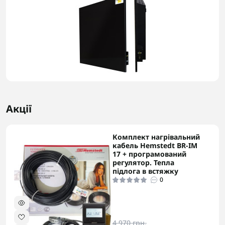
Акції
Комплект нагрівальний
-5% в корзині
кабель Hemstedt BR-IM
17 + програмований
регулятор. Тепла
підлога в встяжку
0
4 970 грн.