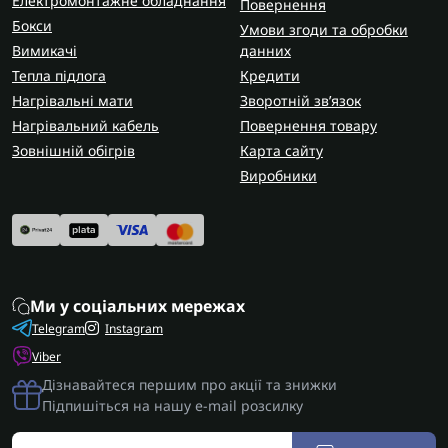
Електромонтажне обладнання
Повернення
Бокси
Умови згоди та обробки
Вимикачі
данних
Тепла підлога
Кредити
Нагрівальні мати
Зворотній зв’язок
Нагрівальний кабель
Повернення товару
Зовнішній обігрів
Карта сайту
Виробники
Ми у соціальних мережах
Telegram
Instagram
Viber
Дізнавайтеся першим про акції та знижки
Підпишіться на нашу e-mail розсилку