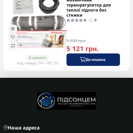
терморегулятор для
теплої підлоги без
стяжки
0
5 690 грн.
5 121 грн.
В наявності
До кошика
Код товару: DH + RTC70
Наша адреса