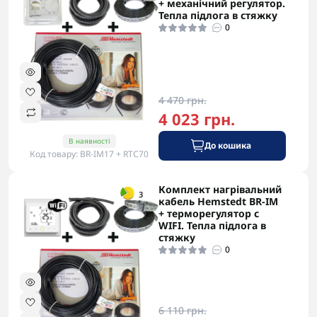
+ механічний регулятор.
Тепла підлога в стяжку
0
4 470 грн.
4 023 грн.
В наявності
До кошика
Код товару: BR-IM17 + RTC70
Комплект нагрівальний
-5% в корзині
3
кабель Hemstedt BR-IM
+ терморегулятор с
WIFI. Тепла підлога в
стяжку
0
6 110 грн.