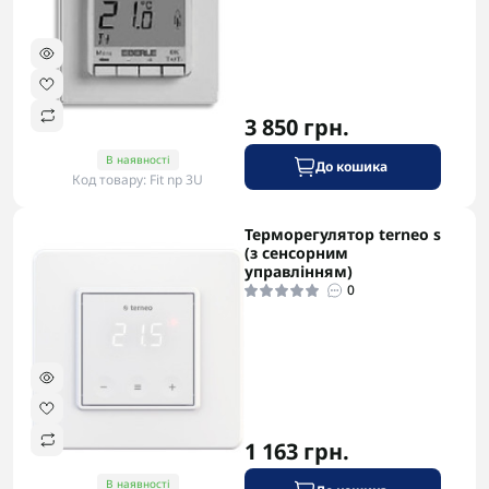
3 850 грн.
В наявності
До кошика
Код товару: Fit np 3U
Терморегулятор terneo s
-5% в корзині
(з сенсорним
управлінням)
0
1 163 грн.
В наявності