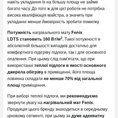
навіть укладання їх на більшу площу не займе
багато часу. До того ж для цієї роботи не потрібна
висока кваліфікація майстра, а значить при
укладанні менше ймовірність зробити помилку.
Потужність
нагрівального мату
Fenix
2
LDTS становить 160 Вт/м
.
Такої потужності в
абсолютній більшості випадків достатньо для
комфортного підігріву підлоги, так і для основного
опалення. При цьому слід пам'ятати, що при
використанні
теплої підлоги в якості основного
джерела обігріву
в приміщенні, його площа
повинна складати
не менше 70% від загальної
площі
приміщення.
При виборі теплої підлоги, ми
рекомендуємо
звернути увагу на
нагрівальний мат
Fenix.
Продукція цього бренду знаходиться в середньому
ціновому сегменті, при цьому за
дуже адекватну