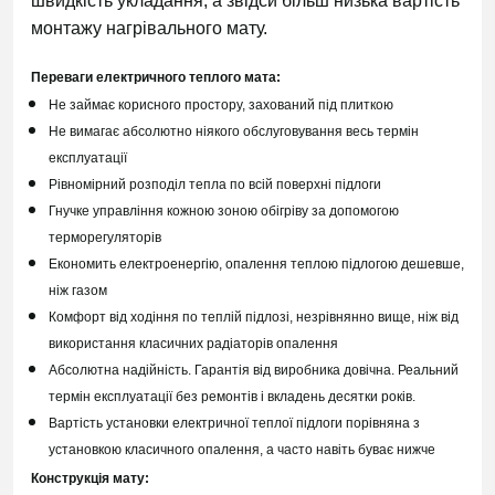
швидкість укладання, а звідси більш низька вартість
монтажу нагрівального мату.
Переваги електричного теплого мата:
Не займає корисного простору, захований під плиткою
Не вимагає абсолютно ніякого обслуговування весь термін
експлуатації
Рівномірний розподіл тепла по всій поверхні підлоги
Гнучке управління кожною зоною обігріву за допомогою
терморегуляторів
Економить електроенергію, опалення теплою підлогою дешевше,
ніж газом
Комфорт від ходіння по теплій підлозі, незрівнянно вище, ніж від
використання класичних радіаторів опалення
Абсолютна надійність. Гарантія від виробника довічна. Реальний
термін експлуатації без ремонтів і вкладень десятки років.
Вартість установки електричної теплої підлоги порівняна з
установкою класичного опалення, а часто навіть буває нижче
Конструкція мату: