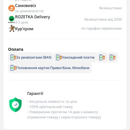
Самовивіз
безкоштовно
за домовленістю
ROZETKA Delivery
безкоштовно від 2000
3-5 днів
Курʼєром
по тарифах перевізника
Оплата
За реквізитами IBAN
Накладений платіж
Поповнення картки ПриватБанк, Монобанк
Гарантії
- Актуальна наявність та ціна
- 100% оригінальний товар
- Повернення протягом 14 днів з моменту
отримання товару ( окрім отрізного товару)