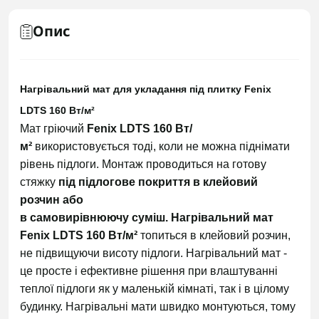
Опис
Нагрівальний мат для укладання під плитку Fenix
LDTS 160 Вт/м²
Мат гріючий
Fenix LDTS 160 Вт/
м²
використовується тоді, коли не можна піднімати
рівень підлоги. Монтаж проводиться на готову
стяжку
під підлогове покриття в клейовий
розчин або
в самовирівнюючу суміш.
Нагрівальний мат
Fenix LDTS 160 Вт/м²
топиться в клейовий розчин,
не підвищуючи висоту підлоги. Нагрівальний мат -
це просте і ефективне рішення при влаштуванні
теплої підлоги як у маленькій кімнаті, так і в цілому
будинку. Нагрівальні мати швидко монтуються, тому