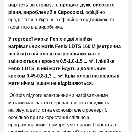
вартість
ви отримуєте
продукт дуже високого
рівня
,
вироблений в Євросоюзі,
офіційно
продається в Україні, з офіційною підтримкою та
гарантією від виробника.
У торгової марки Fenix є дві лінійки
нагрівальних матів Fenix LDTS 160 M (метрична
лінійка) в ній площі нагрівальних матів
змінюються з кроком 0,5-1,0-1,5 ... м². І лінійка
Fenix LDTS, в ній мати йдуть з довільним
кроком 0,45-0,8-1,3 ... м². Крім площі нагрівальні
мати нічим іншим не відрізняються.
Обігрів підлоги електричними нагрівальними
матами має багато переваг: висока швидкість
нагріву, а це істотна економія електроенергії,
особливо при використанні спільно з
програмованими терморегуляторами. Простота і