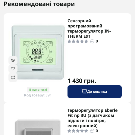
Рекомендовані товари
Сенсорний
-5% в корзині
програмований
терморегулятор IN-
THERM E91
0
1 430 грн.
В наявності
До кошика
Код товару: E91
Терморегулятор Eberle
-5% в корзині
Fit np 3U (з датчиком
підлоги і повітря,
електронний)
0