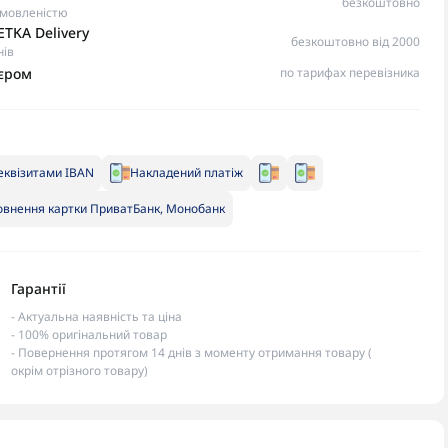
безкоштовно
омовленістю
TKA Delivery
безкоштовно від 2000
нів
ʼєром
по тарифах перевізника
еквізитами IBAN
Накладений платіж
внення картки ПриватБанк, Монобанк
Гарантії
- Актуальна наявність та ціна
- 100% оригінальний товар
- Повернення протягом 14 днів з моменту отримання товару (
окрім отрізного товару)