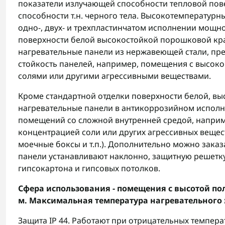
показатели излучающей способности тепловой пов
способности т.н. черного тела. Высокотемператур
одно-, двух- и трехпластинчатом исполнении мощнос
поверхности белой высокостойкой порошковой кра
нагревательные панели из нержавеющей стали, пре
стойкость панелей, например, помещения с высок
солями или другими агрессивными веществами.
Кроме стандартной отделки поверхности белой, в
нагревательные панели в антикоррозийном исполн
помещений со сложной внутренней средой, напри
концентрацией соли или других агрессивных вещест
моечные боксы и т.п.). Дополнительно можно зака
панели устанавливают наклонно, защитную решетку
гипсокартона и гипсовых потолков.
Сфера использования - помещения с высотой пол
м. Максимальная температура нагревательного э
Защита IP 44. Работают при отрицательных темпера