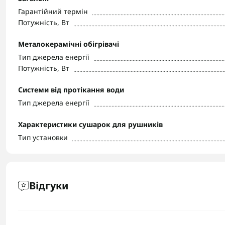
Гарантійний термін
Потужність, Вт
Металокерамічні обігрівачі
Тип джерела енергії
Потужність, Вт
Системи від протікання води
Тип джерела енергії
Характеристики сушарок для рушників
Тип установки
Відгуки