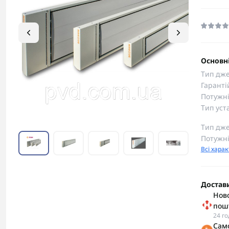
Основні
Тип дже
Гаранті
Потужні
Тип уст
Тип дже
Потужні
Всі хара
Достав
Ново
пош
24 г
Сам