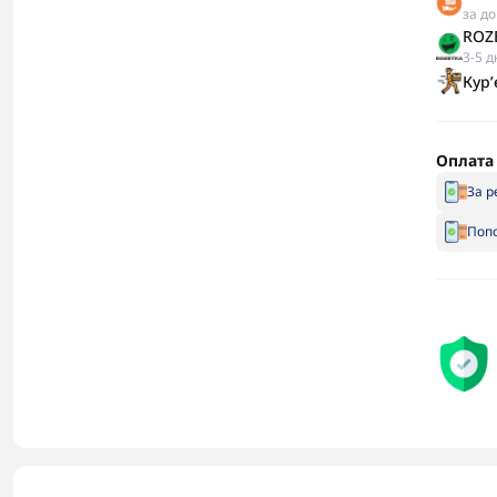
за д
ROZE
3-5 д
Кур
Оплата
За р
Попо