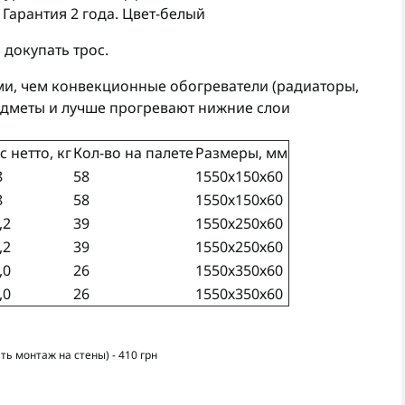
Гарантия 2 года. Цвет-белый
докупать трос.
и, чем конвекционные обогреватели (радиаторы,
редметы и лучше прогревают нижние слои
с нетто, кг
Кол-во на палете
Размеры, мм
8
58
1550х150х60
8
58
1550х150х60
,2
39
1550х250х60
,2
39
1550х250х60
,0
26
1550х350х60
,0
26
1550х350х60
ь монтаж на стены) - 410 грн