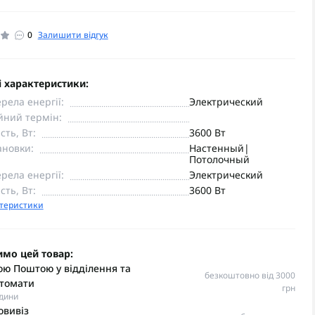
0
Залишити відгук
 характеристики:
рела енергії:
Электрический
йний термін:
сть, Вт:
3600 Вт
ановки:
Настенный|
Потолочный
рела енергії:
Электрический
сть, Вт:
3600 Вт
ктеристики
имо цей товар:
ю Поштою у відділення та
безкоштовно від 3000
томати
грн
одини
овивіз