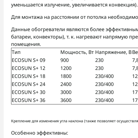
уменьшается излучение, увеличивается конвекция). 
Для монтажа на расстоянии от потолка необходимо 
Данные обогреватели являются более эффективным
батареи, конвекторы), т. к. нагревают напрямую п
помещения.
Тип
Мощность, Вт
Напряжение, В
Ве
ECOSUN S+ 09
900
230
7,
ECOSUN S+ 12
1200
230
7,
ECOSUN S+ 18
1800
230/400
12
ECOSUN S+ 24
2400
230/400
12
ECOSUN S+ 30
3000
230/400
17
ECOSUN S+ 36
3600
230/400
17
Крепление для изменения угла наклона (также позволяет осуществлят
Особенно эффективны: