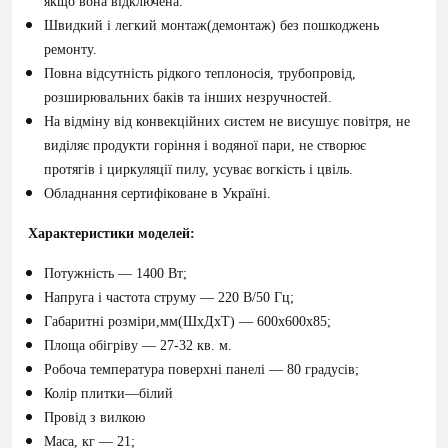
якщо вона відключена.
Швидкий і легкий монтаж(демонтаж) без пошкоджень
ремонту.
Повна відсутність рідкого теплоносія, трубопровід,
розширювальних баків та інших незручностей.
На відміну від конвекційних систем не висушує повітря, не
виділяє продукти горіння і водяної пари, не створює
протягів і циркуляції пилу, усуває вогкість і цвіль.
Обладнання сертифіковане в Україні.
Характеристики моделей:
Потужність ― 1400 Вт;
Напруга і частота струму ― 220 В/50 Гц;
Габаритні розміри,мм(ШхДхТ) ― 600х600х85;
Площа обігріву — 27-32 кв. м.
Робоча температура поверхні панелі ― 80 градусів;
Колір плитки―білий
Провід з вилкою
Маса, кг ― 21;