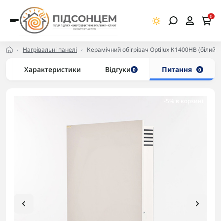
0
Нагрівальні панелі
Керамічний обігрівач Optilux К1400НВ (білий)
Характеристики
Відгуки
Питання
0
0
-5% в корзині