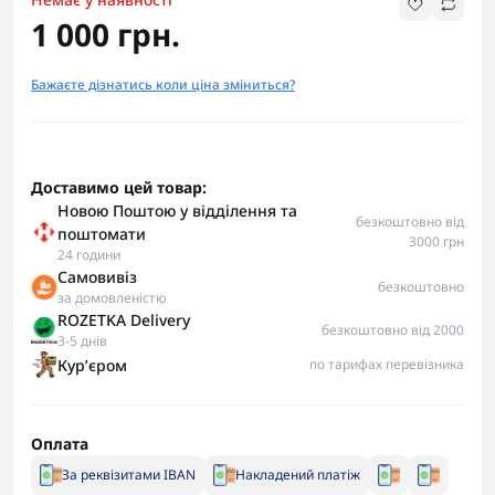
1 000 грн.
Бажаєте дізнатись коли ціна зміниться?
Доставимо цей товар:
Новою Поштою у відділення та
безкоштовно від
поштомати
3000 грн
24 години
Самовивіз
безкоштовно
за домовленістю
ROZETKA Delivery
безкоштовно від 2000
3-5 днів
Курʼєром
по тарифах перевізника
Оплата
За реквізитами IBAN
Накладений платіж