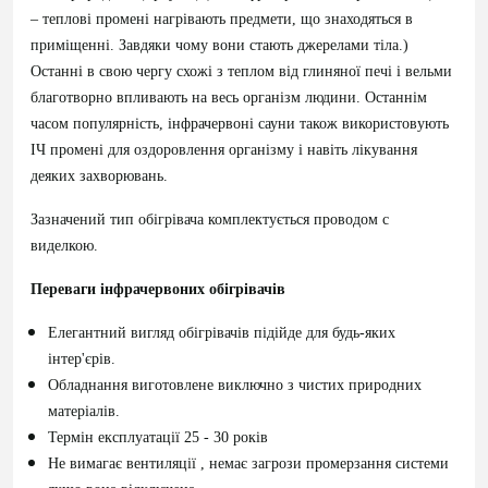
– теплові промені нагрівають предмети, що знаходяться в
приміщенні. Завдяки чому вони стають джерелами тіла.)
Останні в свою чергу схожі з теплом від глиняної печі і вельми
благотворно впливають на весь організм людини. Останнім
часом популярність, інфрачервоні сауни також використовують
ІЧ промені для оздоровлення організму і навіть лікування
деяких захворювань.
Зазначений тип обігрівача комплектується проводом c
виделкою.
Переваги інфрачервоних обігрівачів
Елегантний вигляд обігрівачів підійде для будь-яких
інтер'єрів.
Обладнання виготовлене виключно з чистих природних
матеріалів.
Термін експлуатації 25 - 30 років
Не вимагає вентиляції , немає загрози промерзання системи