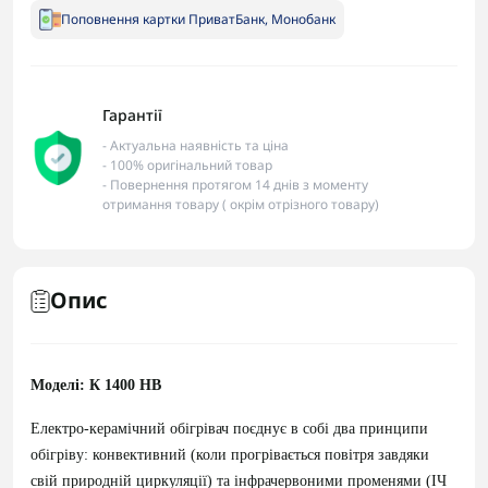
Поповнення картки ПриватБанк, Монобанк
Гарантії
- Актуальна наявність та ціна
- 100% оригінальний товар
- Повернення протягом 14 днів з моменту
отримання товару ( окрім отрізного товару)
Опис
Моделі: К 1400 НВ
Електро-керамічний обігрівач поєднує в собі два принципи
обігріву: конвективний (коли прогрівається повітря завдяки
свій природній циркуляції) та інфрачервоними променями (ІЧ