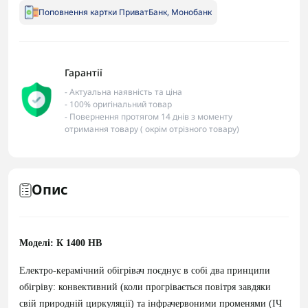
Поповнення картки ПриватБанк, Монобанк
Гарантії
- Актуальна наявність та ціна
- 100% оригінальний товар
- Повернення протягом 14 днів з моменту
отримання товару ( окрім отрізного товару)
Опис
Моделі: К 1400 НВ
Електро-керамічний обігрівач поєднує в собі два принципи
обігріву: конвективний (коли прогрівається повітря завдяки
свій природній циркуляції) та інфрачервоними променями (ІЧ