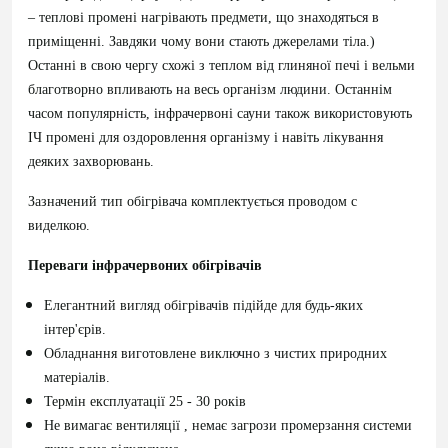
– теплові промені нагрівають предмети, що знаходяться в
приміщенні. Завдяки чому вони стають джерелами тіла.)
Останні в свою чергу схожі з теплом від глиняної печі і вельми
благотворно впливають на весь організм людини. Останнім
часом популярність, інфрачервоні сауни також використовують
ІЧ промені для оздоровлення організму і навіть лікування
деяких захворювань.
Зазначений тип обігрівача комплектується проводом c
виделкою.
Переваги інфрачервоних обігрівачів
Елегантний вигляд обігрівачів підійде для будь-яких
інтер'єрів.
Обладнання виготовлене виключно з чистих природних
матеріалів.
Термін експлуатації 25 - 30 років
Не вимагає вентиляції , немає загрози промерзання системи