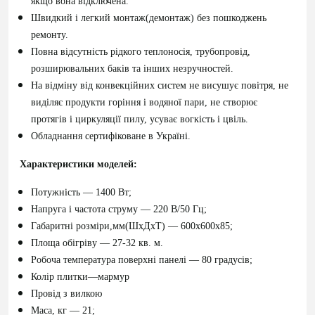
якщо вона відключена.
Швидкий і легкий монтаж(демонтаж) без пошкоджень
ремонту.
Повна відсутність рідкого теплоносія, трубопровід,
розширювальних баків та інших незручностей.
На відміну від конвекційних систем не висушує повітря, не
виділяє продукти горіння і водяної пари, не створює
протягів і циркуляції пилу, усуває вогкість і цвіль.
Обладнання сертифіковане в Україні.
Характеристики моделей:
Потужність ― 1400 Вт;
Напруга і частота струму ― 220 В/50 Гц;
Габаритні розміри,мм(ШхДхТ) ― 600х600х85;
Площа обігріву — 27-32 кв. м.
Робоча температура поверхні панелі ― 80 градусів;
Колір плитки―мармур
Провід з вилкою
Маса, кг ― 21;