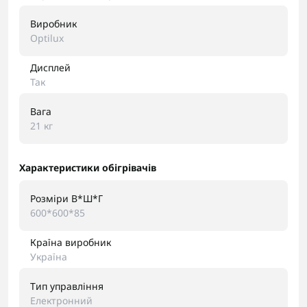
Виробник
Optilux
Дисплей
Так
Вага
21 кг
Характеристики обігрівачів
Розміри В*Ш*Г
600*600*85
Країна виробник
Україна
Тип управління
Електронний