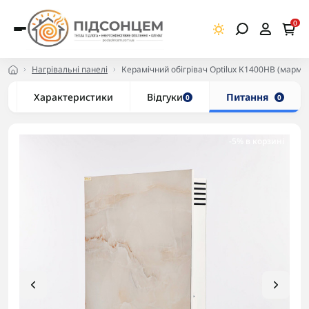
0
Нагрівальні панелі
Керамічний обігрівач Optilux К1400НВ (марму
Характеристики
Відгуки
Питання
0
0
-5% в корзині