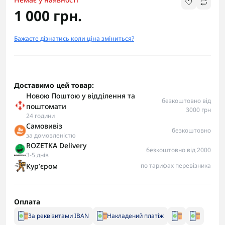
1 000 грн.
Бажаєте дізнатись коли ціна зміниться?
Доставимо цей товар:
Новою Поштою у відділення та
безкоштовно від
поштомати
3000 грн
24 години
Самовивіз
безкоштовно
за домовленістю
ROZETKA Delivery
безкоштовно від 2000
3-5 днів
Курʼєром
по тарифах перевізника
Оплата
За реквізитами IBAN
Накладений платіж