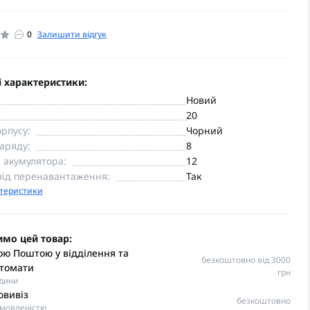
0
Залишити відгук
 характеристики:
Новий
20
орпусу:
Чорний
аряду:
8
 акумулятора:
12
від перенавантаження:
Так
ктеристики
имо цей товар:
ю Поштою у відділення та
безкоштовно від 3000
томати
грн
одини
овивіз
безкоштовно
омовленістю