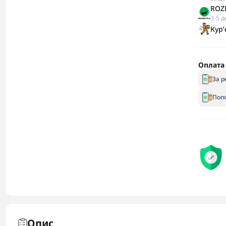
ROZE
3-5 д
Кур
Оплата
За р
Попо
Опис