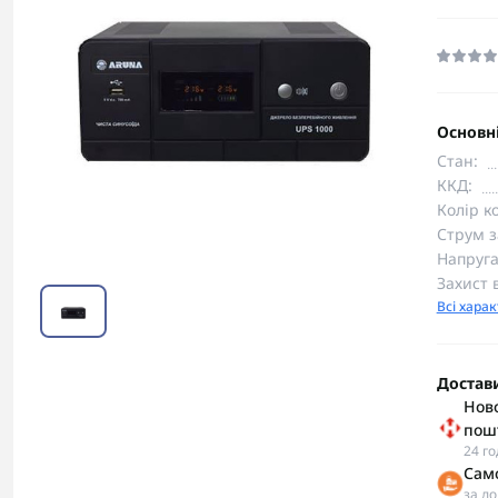
Основні
Стан:
ККД:
Колір к
Струм з
Напруга
Захист 
Всі хара
Достав
Ново
пош
24 г
Сам
за д