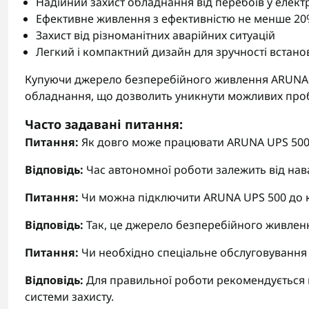
Надійний захист обладнання від перебоїв у елек
Ефективне живлення з ефективністю не менше 2
Захист від різноманітних аварійних ситуацій
Легкий і компактний дизайн для зручності встан
Купуючи джерело безперебійного живлення ARUNA U
обладнання, що дозволить уникнути можливих проб
Часто задавані питання:
Питання:
Як довго може працювати ARUNA UPS 500
Відповідь:
Час автономної роботи залежить від нава
Питання:
Чи можна підключити ARUNA UPS 500 до 
Відповідь:
Так, це джерело безперебійного живленн
Питання:
Чи необхідно спеціальне обслуговування
Відповідь:
Для правильної роботи рекомендується п
системи захисту.