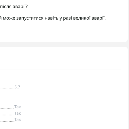
ісля аварії?
 може запуститися навіть у разі великої аварії.
5.7
Так
Так
Так