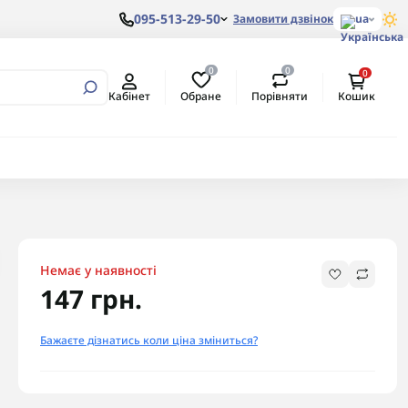
095-513-29-50
Замовити дзвінок
ua
0
0
0
вертори
алеві з
ом
Обране
Порівняти
Кабінет
Кошик
ртори
алеві з
ертори
Немає у наявності
147 грн.
Бажаєте дізнатись коли ціна зміниться?