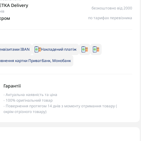
TKA Delivery
безкоштовно від 2000
нів
ʼєром
по тарифах перевізника
еквізитами IBAN
Накладений платіж
внення картки ПриватБанк, Монобанк
Гарантії
- Актуальна наявність та ціна
- 100% оригінальний товар
- Повернення протягом 14 днів з моменту отримання товару (
окрім отрізного товару)