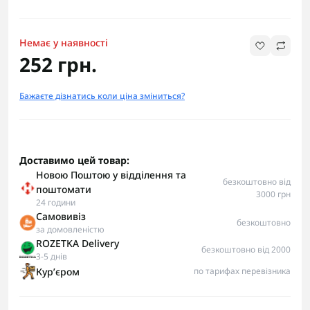
Немає у наявності
252 грн.
Бажаєте дізнатись коли ціна зміниться?
Доставимо цей товар:
Новою Поштою у відділення та
безкоштовно від
поштомати
3000 грн
24 години
Самовивіз
безкоштовно
за домовленістю
ROZETKA Delivery
безкоштовно від 2000
3-5 днів
Курʼєром
по тарифах перевізника