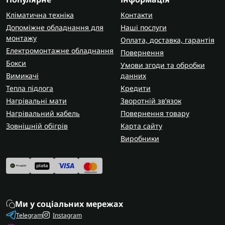
Кліматична техніка
Контакти
Допоміжне обладнання для
Наші послуги
монтажу
Оплата, доставка, гарантія
Електромонтажне обладнання
Повернення
Бокси
Умови згоди та обробки
Вимикачі
данних
Тепла підлога
Кредити
Нагрівальні мати
Зворотній зв’язок
Нагрівальний кабель
Повернення товару
Зовнішній обігрів
Карта сайту
Виробники
Ми у соціальних мережах
Telegram
Instagram