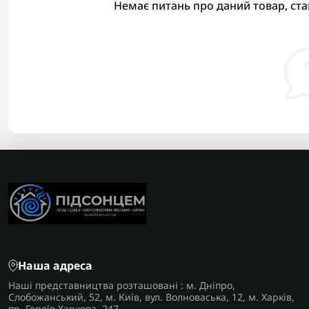
Немає питань про даний товар, ста
Наша адреса
Наші представництва розташовані : м. Дніпро,
Слобожанський, 52, м. Київ, вул. Волноваська, 12, м. Харків,
пр. Героїв Харкова, 247