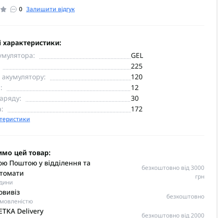
0
Залишити відгук
 характеристики:
умулятора:
GEL
225
 акумулятору:
120
:
12
аряду:
30
:
172
ктеристики
имо цей товар:
ю Поштою у відділення та
безкоштовно від 3000
томати
грн
одини
овивіз
безкоштовно
омовленістю
TKA Delivery
безкоштовно від 2000