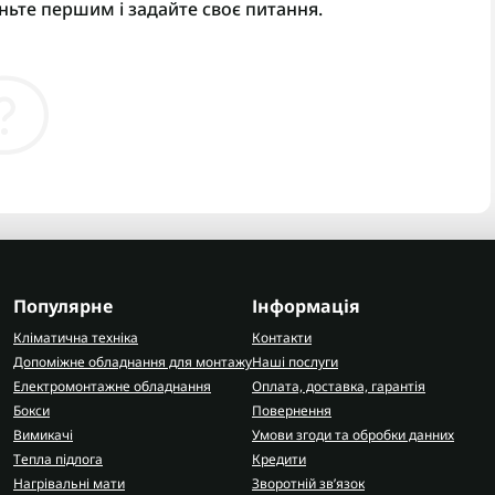
ньте першим і задайте своє питання.
Популярне
Інформація
Кліматична техніка
Контакти
Допоміжне обладнання для монтажу
Наші послуги
Електромонтажне обладнання
Оплата, доставка, гарантія
Бокси
Повернення
Вимикачі
Умови згоди та обробки данних
Тепла підлога
Кредити
Нагрівальні мати
Зворотній зв’язок