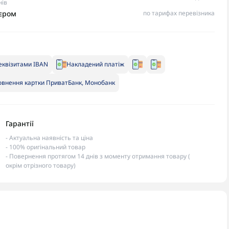
нів
ʼєром
по тарифах перевізника
еквізитами IBAN
Накладений платіж
внення картки ПриватБанк, Монобанк
Гарантії
- Актуальна наявність та ціна
- 100% оригінальний товар
- Повернення протягом 14 днів з моменту отримання товару (
окрім отрізного товару)