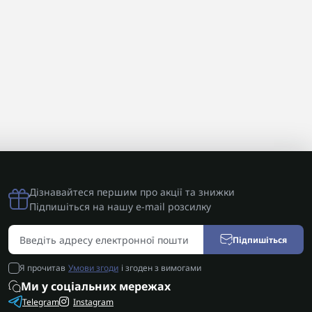
Дізнавайтеся першим про акції та знижки
Підпишіться на нашу e-mail розсилку
Підпишіться
Я прочитав
Умови згоди
і згоден з вимогами
Ми у соціальних мережах
Telegram
Instagram