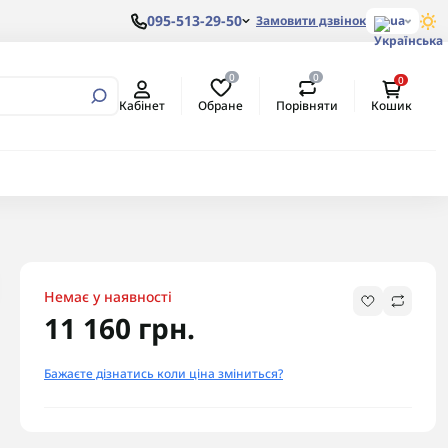
095-513-29-50
Замовити дзвінок
ua
0
0
0
вертори
алеві з
ом
Обране
Порівняти
Кабінет
Кошик
ртори
алеві з
ертори
Немає у наявності
11 160 грн.
Бажаєте дізнатись коли ціна зміниться?