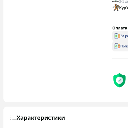
3-5 д
Кур
Оплата
За р
Попо
Характеристики