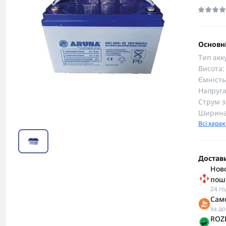
Основні
Тип акк
Висота:
Ємність
Напруга
Струм з
Ширина
Всі хара
Достав
Ново
пош
24 г
Сам
за д
ROZE