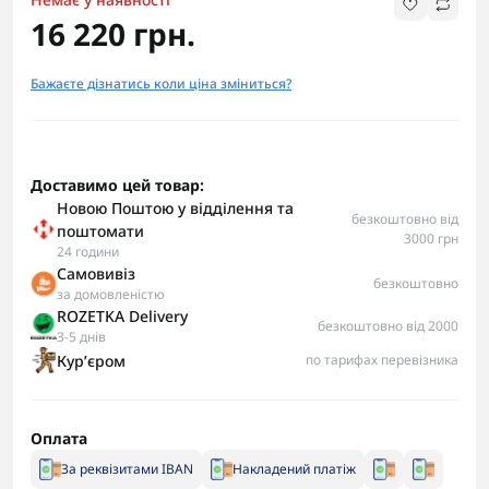
16 220 грн.
Бажаєте дізнатись коли ціна зміниться?
Доставимо цей товар:
Новою Поштою у відділення та
безкоштовно від
поштомати
3000 грн
24 години
Самовивіз
безкоштовно
за домовленістю
ROZETKA Delivery
безкоштовно від 2000
3-5 днів
Курʼєром
по тарифах перевізника
Оплата
За реквізитами IBAN
Накладений платіж