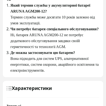
Який термин службы у акумуляторної батареї
ARUNA AGM200-12?
Термин службы може досягати 10 рокiв залежно вiд
умов эксплуатацii.
Чи потребує батарея спецiального обслуговування?
Нi, батарея ARUNA AGM200-12 не потребує
додаткового обслуговування завдяки своїй
герметичностi та технологii AGM.
Де можна застосовувати цю батарею?
Bона пiдходить для систем UPS, альтернативної
енергетики, систем охорони, аварiйного освiтлення та
електроiнструментiв.
Характеристики
Загальні