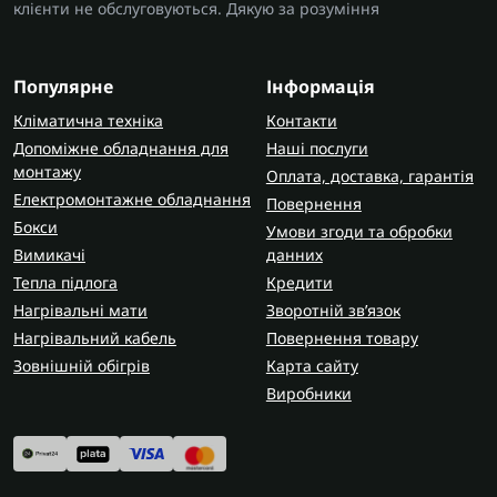
клієнти не обслуговуються. Дякую за розуміння
Популярне
Інформація
Кліматична техніка
Контакти
Допоміжне обладнання для
Наші послуги
монтажу
Оплата, доставка, гарантія
Електромонтажне обладнання
Повернення
Бокси
Умови згоди та обробки
Вимикачі
данних
Тепла підлога
Кредити
Нагрівальні мати
Зворотній зв’язок
Нагрівальний кабель
Повернення товару
Зовнішній обігрів
Карта сайту
Виробники