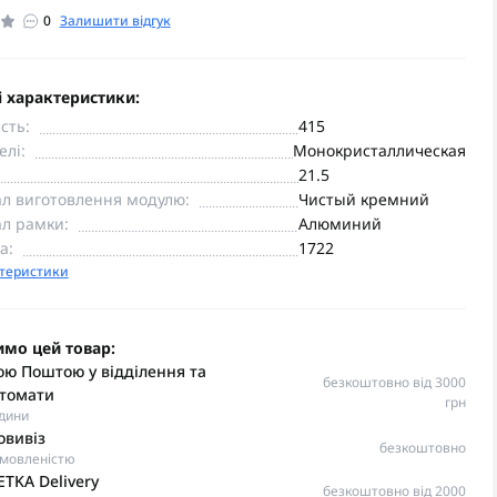
0
Залишити відгук
 характеристики:
сть:
415
елі:
Монокристаллическая
21.5
л виготовлення модулю:
Чистый кремний
л рамки:
Алюминий
а:
1722
ктеристики
имо цей товар:
ю Поштою у відділення та
безкоштовно від 3000
томати
грн
одини
овивіз
безкоштовно
омовленістю
TKA Delivery
безкоштовно від 2000