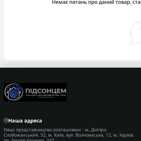
Немає питань про даний товар, ста
Наша адреса
Наші представництва розташовані : м. Дніпро,
Слобожанський, 52, м. Київ, вул. Волноваська, 12, м. Харків,
пр. Героїв Харкова, 247