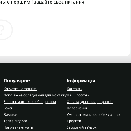
ньте першим і задайте своє питання.
Популярне
Інформація
Кліматична техніка
Контакти
Допоміжне обладнання для монтажу
Наші послуги
Електромонтажне обладнання
Оплата, доставка, гарантія
Бокси
Повернення
Вимикачі
Умови згоди та обробки данних
Тепла підлога
Кредити
Нагрівальні мати
Зворотній зв’язок