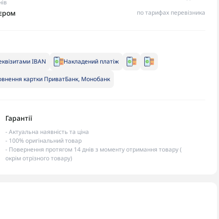
нів
ʼєром
по тарифах перевізника
еквізитами IBAN
Накладений платіж
внення картки ПриватБанк, Монобанк
Гарантії
- Актуальна наявність та ціна
- 100% оригінальний товар
- Повернення протягом 14 днів з моменту отримання товару (
окрім отрізного товару)