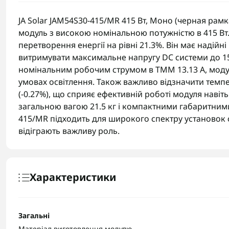
JA Solar JAM54S30-415/MR 415 Вт, Моно (черная ра
модуль з високою номінальною потужністю в 415 Вт. 
перетворення енергії на рівні 21.3%. Він має надійн
витримувати максимальне напругу DC системи до 150
номінальним робочим струмом в ТММ 13.13 А, модул
умовах освітлення. Також важливо відзначити темпе
(-0.27%), що сприяє ефективній роботі модуля наві
загальною вагою 21.5 кг і компактними габаритними
415/MR підходить для широкого спектру установок со
відіграють важливу роль.
Характеристики
Загальні
Матеріал виготовлення модулю