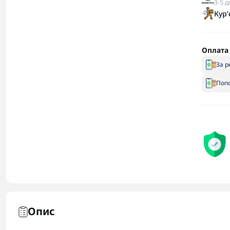
3-5 д
Кур
Оплата
За р
Попо
Опис