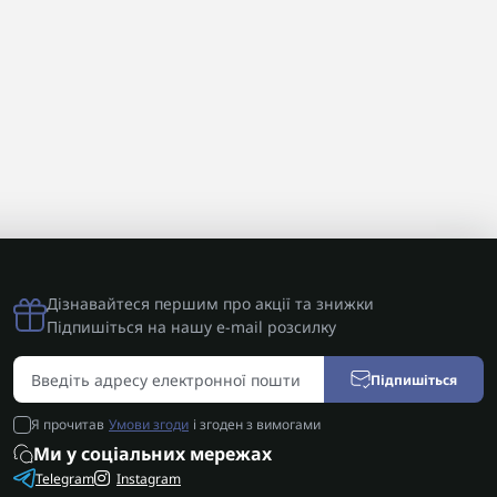
Дізнавайтеся першим про акції та знижки
Підпишіться на нашу e-mail розсилку
Підпишіться
Я прочитав
Умови згоди
і згоден з вимогами
Ми у соціальних мережах
Telegram
Instagram