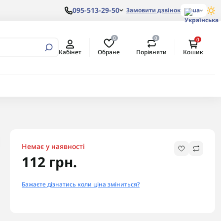
095-513-29-50
Замовити дзвінок
ua
0
0
0
вертори
алеві з
ом
Обране
Порівняти
Кабінет
Кошик
ртори
алеві з
ертори
Немає у наявності
112 грн.
Бажаєте дізнатись коли ціна зміниться?