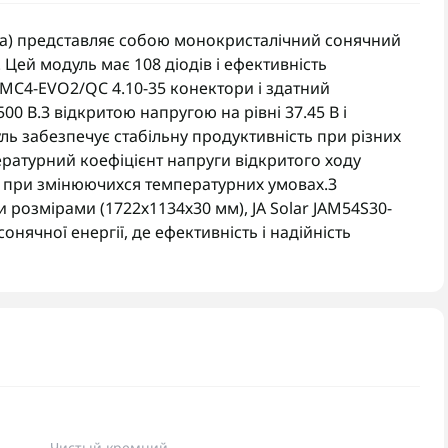
мка) представляє собою монокристалічний сонячний
Цей модуль має 108 діодів і ефективність
і MC4-EVO2/QC 4.10-35 конектори і здатний
0 В.З відкритою напругою на рівні 37.45 В і
ь забезпечує стабільну продуктивність при різних
ратурний коефіцієнт напруги відкритого ходу
ть при змінюючихся температурних умовах.З
 розмірами (1722х1134х30 мм), JA Solar JAM54S30-
нячної енергії, де ефективність і надійність
Чистый кремний