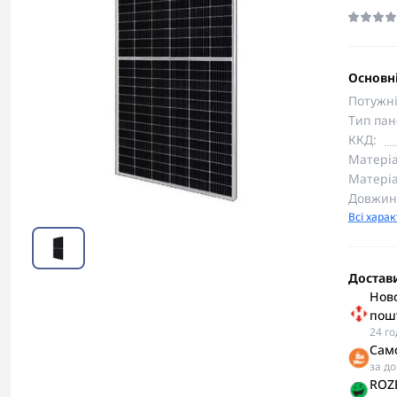
Основні
Потужні
Тип пан
ККД:
Матеріа
Матеріа
Довжин
Всі хара
Достав
Ново
пош
24 г
Сам
за д
ROZE