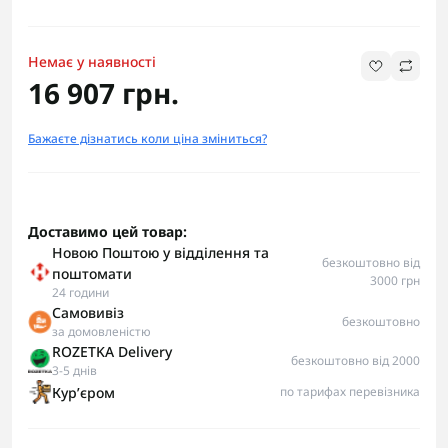
Немає у наявності
16 907 грн.
Бажаєте дізнатись коли ціна зміниться?
Доставимо цей товар:
Новою Поштою у відділення та
безкоштовно від
поштомати
3000 грн
24 години
Самовивіз
безкоштовно
за домовленістю
ROZETKA Delivery
безкоштовно від 2000
3-5 днів
Курʼєром
по тарифах перевізника