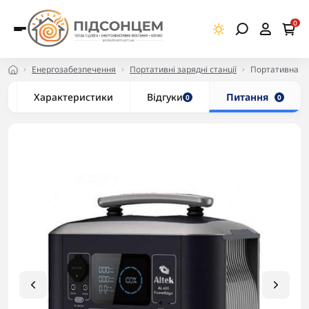
0
Енергозабезпечення
Портативні зарядні станції
Портативна ел
Характеристики
Відгуки
Питання
0
0
-5% в корзині