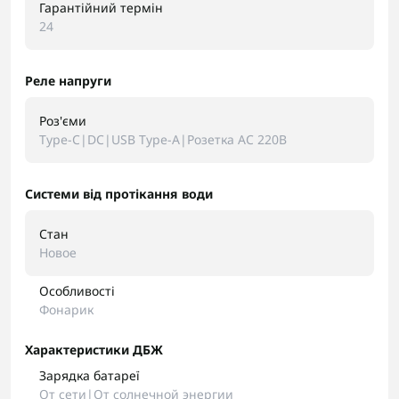
Гарантійний термін
24
Реле напруги
Роз'єми
Type-C|DC|USB Type-A|Розетка AC 220В
Системи від протікання води
Стан
Новое
Особливості
Фонарик
Характеристики ДБЖ
Зарядка батареї
От сети|От солнечной энергии