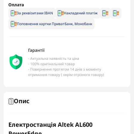
Оплата
За реквізитами IBAN
Накладений платіж
Поповнення картки ПриватБанк, Монобанк
Гарантії
- Актуальна наявність та ціна
- 100% оригінальний товар
- Повернення протягом 14 днів з моменту
отримання товару ( окрім отрізного товару)
Опис
Електростанція Altek AL600
PowerEdge