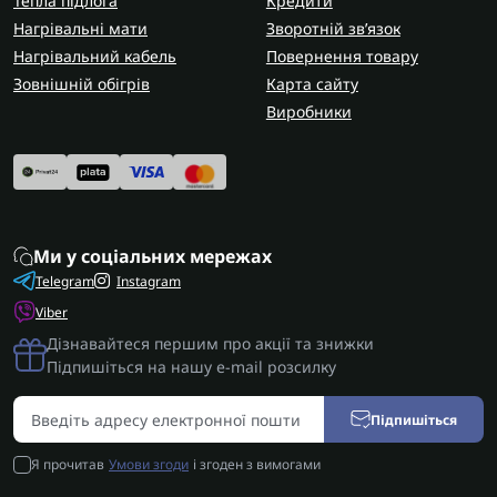
Тепла підлога
Кредити
Нагрівальні мати
Зворотній зв’язок
Нагрівальний кабель
Повернення товару
Зовнішній обігрів
Карта сайту
Виробники
Ми у соціальних мережах
Telegram
Instagram
Viber
Дізнавайтеся першим про акції та знижки
Підпишіться на нашу e-mail розсилку
Підпишіться
Я прочитав
Умови згоди
і згоден з вимогами