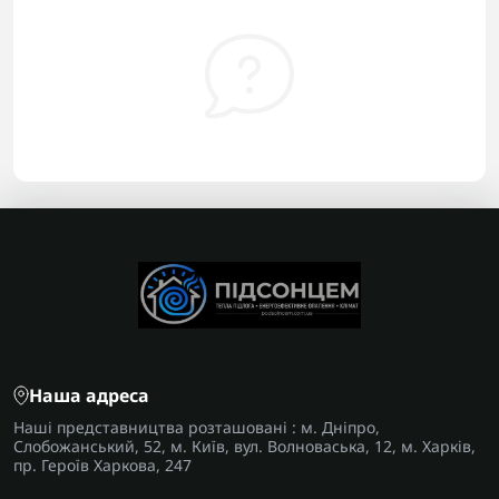
Наша адреса
Наші представництва розташовані : м. Дніпро,
Слобожанський, 52, м. Київ, вул. Волноваська, 12, м. Харків,
пр. Героїв Харкова, 247