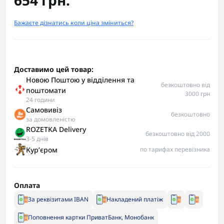
654 грн.
Бажаєте дізнатись коли ціна зміниться?
Доставимо цей товар:
Новою Поштою у відділення та
безкоштовно від
поштомати
3000 грн
24 години
Самовивіз
безкоштовно
за домовленістю
ROZETKA Delivery
безкоштовно від 2000
3-5 днів
Курʼєром
по тарифах перевізника
Оплата
За реквізитами IBAN
Накладений платіж
Поповнення картки ПриватБанк, Монобанк