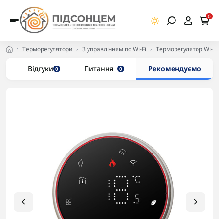
0
Терморегулятори
З управлінням по Wi-Fi
Терморегулятор Wi-Fi
с
Відгуки
Питання
Рекомендуємо
0
0