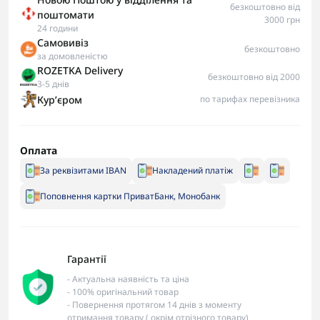
безкоштовно від
поштомати
3000 грн
24 години
Самовивіз
безкоштовно
за домовленістю
ROZETKA Delivery
безкоштовно від 2000
3-5 днів
Курʼєром
по тарифах перевізника
Оплата
За реквізитами IBAN
Накладений платіж
Поповнення картки ПриватБанк, Монобанк
Гарантії
- Актуальна наявність та ціна
- 100% оригінальний товар
- Повернення протягом 14 днів з моменту
отримання товару ( окрім отрізного товару)