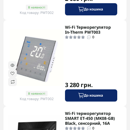
В наявності
До кошика
Код товару: PWT002
Wi-Fi Терморегулятор
-5% в корзині
In-Therm PWT003
0
3 280 грн.
В наявності
До кошика
Код товару: PWT002
Wi-Fi терморегулятор
SMART ET-450 (MK08-GB)
Black, сенсорний, 16А
0