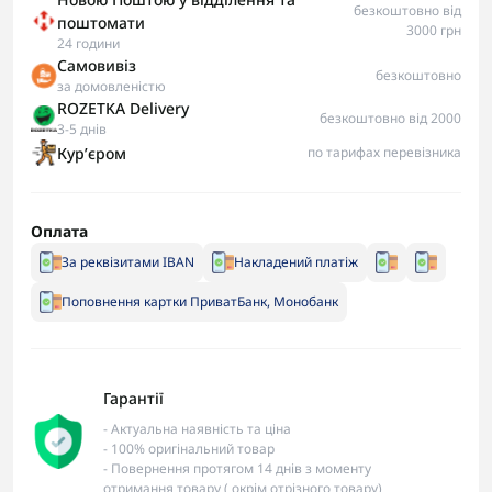
безкоштовно від
поштомати
3000 грн
24 години
Самовивіз
безкоштовно
за домовленістю
ROZETKA Delivery
безкоштовно від 2000
3-5 днів
Курʼєром
по тарифах перевізника
Оплата
За реквізитами IBAN
Накладений платіж
Поповнення картки ПриватБанк, Монобанк
Гарантії
- Актуальна наявність та ціна
- 100% оригінальний товар
- Повернення протягом 14 днів з моменту
отримання товару ( окрім отрізного товару)