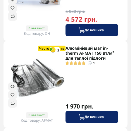
5 080 грн.
4 572 грн.
В наявності
До кошика
Код товару: DH
Алюмінієвий мат in-
-5% в корзині
Часто купують
3
therm AFMAT 150 Вт/м²
для теплої підлоги
1
1 970 грн.
В наявності
До кошика
Код товару: AFMAT