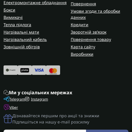
Електромонтажне обладнання
Повернення
Бокси
Умови згоди та обробки
Вимикачі
данних
Тепла підлога
Кредити
Нагрівальні мати
Зворотній зв’язок
Нагрівальний кабель
Повернення товару
Зовнішній обігрів
Карта сайту
Виробники
Ми у соціальних мережах
Telegram
Instagram
Viber
Дізнавайтеся першим про акції та знижки
Підпишіться на нашу e-mail розсилку