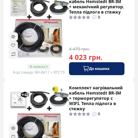
кабель Hemstedt BR-IM
+ механічний регулятор.
Тепла підлога в стяжку
0
4 470 грн.
4 023 грн.
В наявності
До кошика
Код товару: BR-IM17 + RTC70
Комплект нагрівальний
-5% в корзині
3
кабель Hemstedt BR-IM
+ терморегулятор с
WIFI. Тепла підлога в
стяжку
0