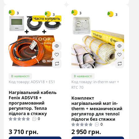
-5% в корзині
-5% в корзині
3
3
3
3
Часто купують
В наявності
В наявності
Код товару: ADSV18 + E51
Код товару: in-therm мат +
RTC 70
Нагрівальний кабель
Fenix ADSV18 +
Комплект
програмований
нагрівальний мат in-
регулятор. Тепла
therm + механический
підлога в стяжку
регулятор для теплої
0
підлоги без стяжки
0
3 710 грн.
2 950 грн.