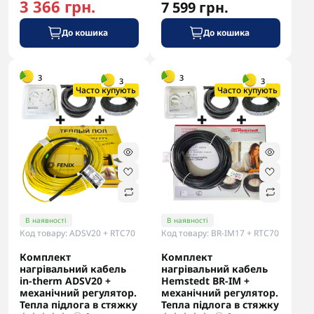
3 366 грн.
7 599 грн.
До кошика
До кошика
-5% в корзині
-5% в корзині
3
3
3
3
Часто купують
Часто купують
В наявності
В наявності
Код товару: ADSV20 + RTC70
Код товару: BR-IM17 + RTC70
Комплект
Комплект
нагрівальний кабель
нагрівальний кабель
in-therm ADSV20 +
Hemstedt BR-IM +
механічний регулятор.
механічний регулятор.
Тепла підлога в стяжку
Тепла підлога в стяжку