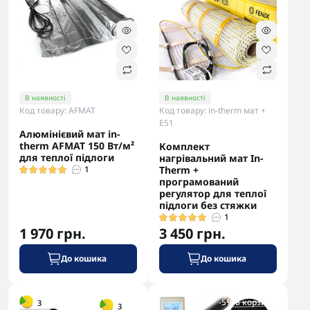
В наявності
В наявності
Код товару: AFMAT
Код товару: in-therm мат +
E51
Алюмінієвий мат in-
therm AFMAT 150 Вт/м²
Комплект
для теплої підлоги
нагрівальний мат In-
1
Therm +
програмований
регулятор для теплої
підлоги без стяжки
1
1 970 грн.
3 450 грн.
До кошика
До кошика
-5% в корзині
-5% в корзині
3
3