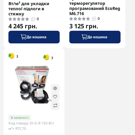
терморегулятор
Вт/м² для укладки
програмований EcoReg
теплої підлоги в
M6.716
стяжку
0
0
4 245 грн.
3 125 грн.
До кошика
До кошика
-5% в корзині
3
3
В наявності
Код товару: Di Si R 150 Вт/
м²+ RTC70