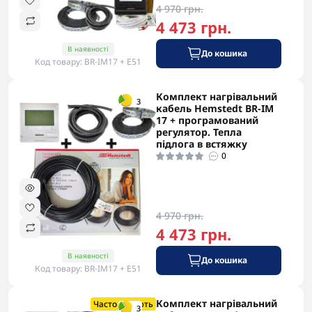
4 970 грн.
4 473 грн.
В наявності
До кошика
Код товару: BR-IM17 + Е51
Комплект нагрівальний
-5% в корзині
3
кабель Hemstedt BR-IM
17 + програмований
регулятор. Тепла
підлога в встяжку
0
4 970 грн.
4 473 грн.
В наявності
До кошика
Код товару: BR-IM17 + Е51
Комплект нагрівальний
-5% в корзині
Часто купують
3