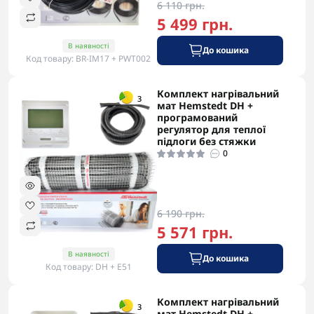
6 110 грн.
5 499 грн.
В наявності
До кошика
Код товару: BR-IM17 + PWT002
Комплект нагрівальний
-5% в корзині
3
мат Hemstedt DH +
програмований
регулятор для теплої
підлоги без стяжки
0
6 190 грн.
5 571 грн.
В наявності
До кошика
Код товару: DH + E51
Комплект нагрівальний
-5% в корзині
3
мат Hemstedt DH +