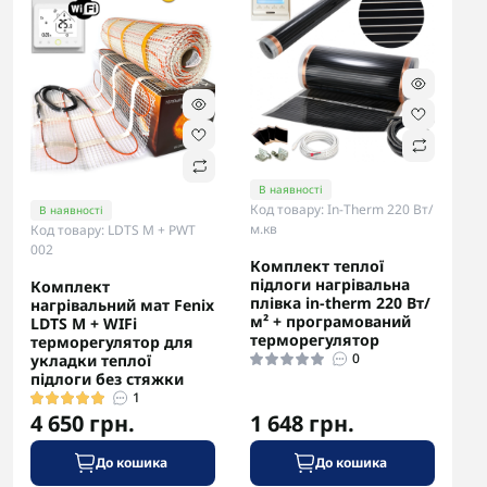
В наявності
Код товару: In-Therm 220 Вт/
В наявності
м.кв
Код товару: LDTS M + PWT
002
Комплект теплої
підлоги нагрівальна
Комплект
плівка in-therm 220 Вт/
нагрівальний мат Fenix
м² + програмований
LDTS М + WIFi
терморегулятор
терморегулятор для
0
укладки теплої
підлоги без стяжки
1
4 650 грн.
1 648 грн.
До кошика
До кошика