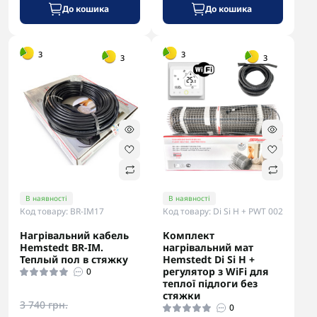
До кошика
До кошика
-5% в корзині
-5% в корзині
3
3
3
3
В наявності
В наявності
Код товару: BR-IM17
Код товару: Di Si H + PWT 002
Нагрівальний кабель
Комплект
Hemstedt BR-IM.
нагрівальний мат
Теплый пол в стяжку
Hemstedt Di Si H +
регулятор з WiFi для
0
теплої підлоги без
стяжки
3 740 грн.
0