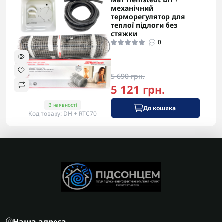
механічний
терморегулятор для
теплої підлоги без
стяжки
0
5 690 грн.
5 121 грн.
В наявності
До кошика
Код товару: DH + RTC70
Наша адреса