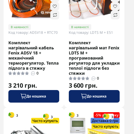
В наявності
В наявності
Код товару: ADSV18 + RTC70
Код товару: LDTS M + E51
Комплект
Комплект
нагрівальний кабель
нагрівальний мат Fenix
Fenix ADSV 18 +
LDTS M +
механічний
програмований
терморегулятор. Тепла
регулятор для укладки
підлога в стяжку
теплої підлоги без
стяжки
0
0
3 210 грн.
3 600 грн.
До кошика
До кошика
-5% в корзині
-5% у кошику
3
3
3
3
Часто купують
Доставка 0 грн
Часто купують