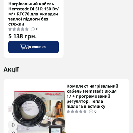
Нагрівальний кабель
Hemstedt Di Si R 150 Вт/
м²+ RTC70 для укладки
теплої підлоги без
стяжки
0
5 138 грн.
До кошика
Акції
Комплект нагрівальний
-5% в корзині
кабель Hemstedt BR-IM
17 + програмований
регулятор. Тепла
підлога в встяжку
0