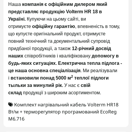
Наша
компанія є офіційним дилером який
представляє продукцію Volterm HR 18 в
Україні.
Купуючи на цьому сайті, ви
отримуєте
офіційну гарантію
, впевненість в тому,
що купуєте оригінальний продукт, отримуєте
повний технічний та документальний супровід
придбаної продукції, а також
12-річний досвід
наших
співробітників і кваліфіковану
допомогу в
будь-яких ситуаціях.
Електрична тепла підлога -
це наша основна спеціалізація
. Ми реалізували
2
і
встановили понад 5000 м
теплої підлоги
тыльки за минулий рік.
У нас є
свій
склад
продукції з широким асортиментом.
Комплект нагрівальний кабель Volterm HR18
Вт/м + терморегулятор програмований EcoReg
М6.716