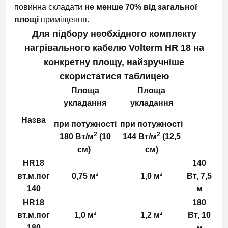
повинна складати
не менше 70% від загальної
площі
приміщення.
Для підбору необхідного комплекту
нагрівального кабелю Volterm HR 18 на
конкретну площу, найзручніше
скористатися таблицею
Площа
Площа
укладання
укладання
Назва
при потужності
при потужності
2
2
180 Вт/м
(10
144 Вт/м
(12,5
см)
см)
HR18
140
вт.м.пог
0,75 м²
1,0 м²
Вт, 7,5
140
м
HR18
180
вт.м.пог
1,0 м²
1,2 м²
Вт, 10
180
м