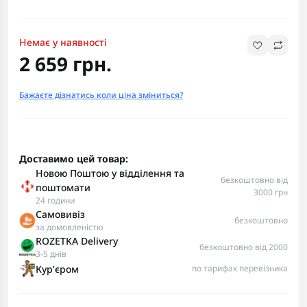
Немає у наявності
2 659 грн.
Бажаєте дізнатись коли ціна зміниться?
Доставимо цей товар:
Новою Поштою у відділення та
безкоштовно від
поштомати
3000 грн
24 години
Самовивіз
безкоштовно
за домовленістю
ROZETKA Delivery
безкоштовно від 2000
3-5 днів
Курʼєром
по тарифах перевізника