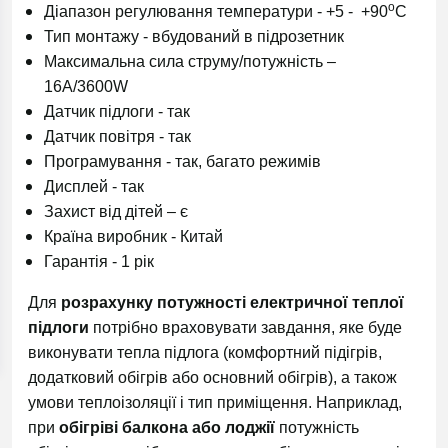
о
Діапазон регулювання температури - +5 - +90
C
Тип монтажу - вбудований в підрозетник
Максимальна сила струму/потужність –
16А/3600W
Датчик підлоги - так
Датчик повітря - так
Програмування - так, багато режимів
Дисплей - так
Захист від дітей – є
Країна виробник - Китай
Гарантія - 1 рік
Для
розрахунку потужності електричної теплої
підлоги
потрібно враховувати завдання, яке буде
виконувати тепла підлога (комфортний підігрів,
додатковий обігрів або основний обігрів), а також
умови теплоізоляції і тип приміщення. Наприклад,
при
обігріві балкона або лоджії
потужність