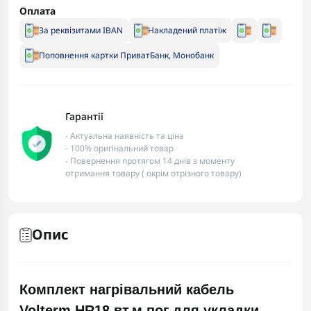
Оплата
За реквізитами IBAN
Накладений платіж
Поповнення картки ПриватБанк, Монобанк
Гарантії
- Актуальна наявність та ціна
- 100% оригінальний товар
- Повернення протягом 14 днів з моменту
отримання товару ( окрім отрізного товару)
Опис
Комплект нагрівальний кабель
Volterm HR18 вт.м.пог для укладки