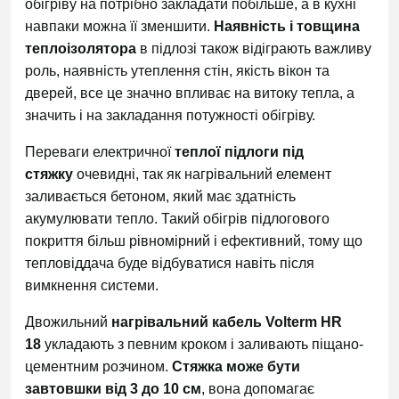
обігріву на потрібно закладати побільше, а в кухні
навпаки можна її зменшити.
Наявність і товщина
теплоізолятора
в підлозі також відіграють важливу
роль, наявність утеплення стін, якість вікон та
дверей, все це значно впливає на витоку тепла, а
значить і на закладання потужності обігріву.
Переваги електричної
теплої підлоги під
стяжку
очевидні, так як нагрівальний елемент
заливається бетоном, який має здатність
акумулювати тепло. Такий обігрів підлогового
покриття більш рівномірний і ефективний, тому що
тепловіддача буде відбуватися навіть після
вимкнення системи.
Двожильний
нагрівальний кабель Volterm HR
18
укладають з певним кроком і заливають піщано-
цементним розчином.
Стяжка може бути
завтовшки від 3 до 10 см
, вона допомагає