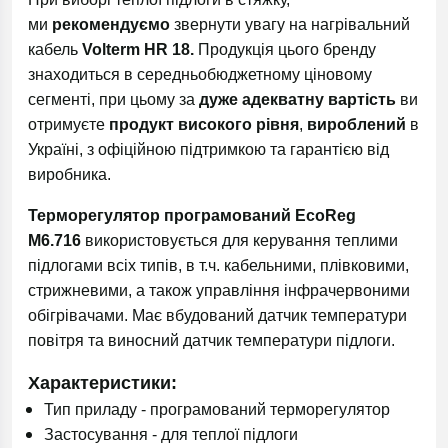
ми
рекомендуємо
звернути увагу на нагрівальний
кабель
Volterm HR 18.
Продукція цього бренду
знаходиться в середньобюджетному ціновому
сегменті, при цьому за
дуже адекватну вартість
ви
отримуєте
продукт високого рівня
,
вироблений
в
Україні, з офіційною підтримкою та гарантією від
виробника.
Терморегулятор програмований EcoReg
М6.716
використовується для керування теплими
підлогами всіх типів, в т.ч. кабельними, плівковими,
стрижневими, а також управління інфрачервоними
обігрівачами. Має вбудований датчик температури
повітря та виносний датчик температури підлоги.
Характеристики
:
Тип приладу - програмований терморегулятор
Застосування - для теплої підлоги