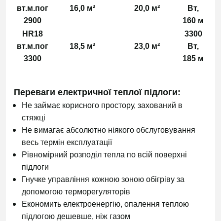
вт.м.пог
16,0 м²
20,0 м²
Вт,
2900
160 м
HR18
3300
вт.м.пог
18,5 м²
23,0 м²
Вт,
3300
185 м
Переваги електричної теплої підлоги:
Не займає корисного простору, захований в
стяжці
Не вимагає абсолютно ніякого обслуговування
весь термін експлуатації
Рівномірний розподіл тепла по всій поверхні
підлоги
Гнучке управління кожною зоною обігріву за
допомогою терморегуляторів
Економить електроенергію, опалення теплою
підлогою дешевше, ніж газом