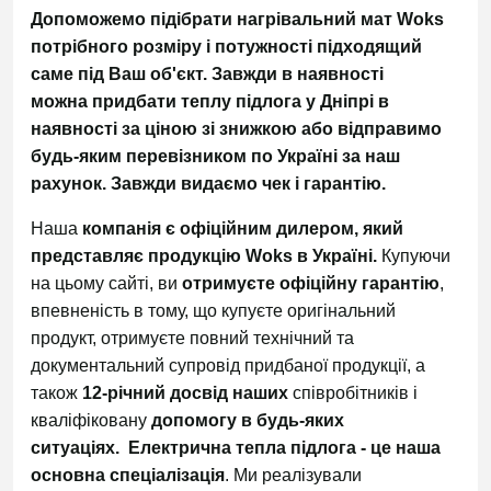
Допоможемо підібрати нагрівальний мат Woks
потрібного розміру і потужності підходящий
саме під Ваш об'єкт. Завжди в наявності
можна придбати теплу підлога у Дніпрі в
наявності за ціною зі знижкою або відправимо
будь-яким перевізником по Україні
за наш
рахунок.
Завжди видаємо чек і гарантію.
Наша
компанія є офіційним дилером, який
представляє продукцію Woks в Україні.
Купуючи
на цьому сайті, ви
отримуєте офіційну гарантію
,
впевненість в тому, що купуєте оригінальний
продукт, отримуєте повний технічний та
документальний супровід придбаної продукції, а
також
12-річний досвід наших
співробітників і
кваліфіковану
допомогу в будь-яких
ситуаціях.
Електрична тепла підлога - це наша
основна спеціалізація
. Ми реалізували