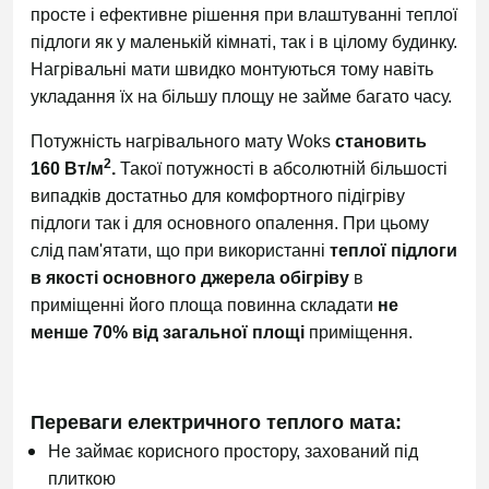
просте і ефективне рішення при влаштуванні теплої
підлоги як у маленькій кімнаті, так і в цілому будинку.
Нагрівальні мати швидко монтуються тому навіть
укладання їх на більшу площу не займе багато часу.
Потужність нагрівального мату
Woks
становить
2
160 Вт/м
.
Такої потужності в абсолютній більшості
випадків достатньо для комфортного підігріву
підлоги так і для основного опалення. При цьому
слід пам'ятати, що при використанні
теплої підлоги
в якості основного джерела обігріву
в
приміщенні його площа повинна складати
не
менше 70% від загальної площі
приміщення.
Переваги електричного теплого мата:
Не займає корисного простору, захований під
плиткою