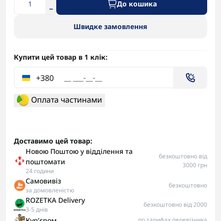
До кошика
Швидке замовлення
Купити цей товар в 1 клік:
+380
Оплата частинами
Доставимо цей товар:
Новою Поштою у відділення та
безкоштовно від
поштомати
3000 грн
24 години
Самовивіз
безкоштовно
за домовленістю
ROZETKA Delivery
безкоштовно від 2000
3-5 днів
Курʼєром
по тарифах перевізника