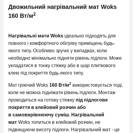
Двожильний нагрівальний мат Woks
2
160 Вт/м
Нагрівальні мати Woks
ідеально підходять для
повного і комфортного обігріву приміщень будь-
якого типу. Особливо зручні у випадках, коли
необхідно мінімально підняти рівень підлоги. Може
укладатися в тонку стяжку або в шар плиткового
клею під покриття будь-якого типу.
2
Мат гріючий Woks
160 Вт/м
використовується тоді,
коли не можна піднімати рівень підлоги. Монтаж
проводиться на готову стяжку
під підлогове
покриття в клейовий розчин або
в самовирівнюючу суміш.
Нагрівальний
мат
Woks
топиться в клейовий розчин, не
підвищуючи висоту підлоги. Нагрівальний мат - це