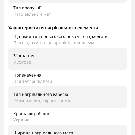
Тип продукції
Нагрівальний мат
Характеристики нагрівального елемента
Під який тип підлогового покриття підходить
Плитка, ламінат, кварцвініл, линолеум
З'єднання
муфтове
Призначення
Для теплої підлоги
Тип нагрівального кабелю
Резистивний, єкранований
Країна виробник
Украіна
Ширина нагрівального мата