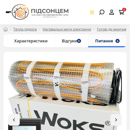
0
Тепла підлога
Нагрівальні мати электричні
Готові до монтажу 
Характеристики
Відгуки
Питання
0
0
-5% в корзині