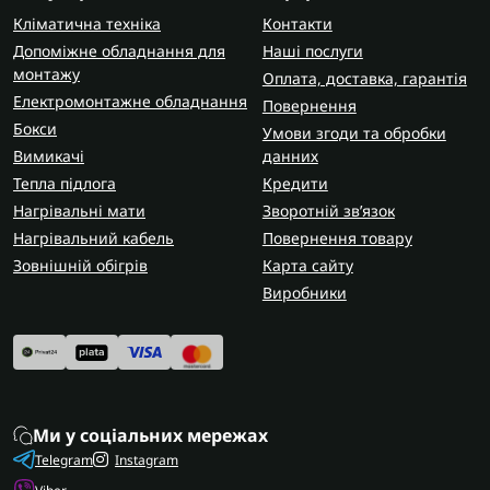
Кліматична техніка
Контакти
Допоміжне обладнання для
Наші послуги
монтажу
Оплата, доставка, гарантія
Електромонтажне обладнання
Повернення
Бокси
Умови згоди та обробки
Вимикачі
данних
Тепла підлога
Кредити
Нагрівальні мати
Зворотній зв’язок
Нагрівальний кабель
Повернення товару
Зовнішній обігрів
Карта сайту
Виробники
Ми у соціальних мережах
Telegram
Instagram