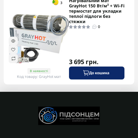
Нагрівальний мат
-5% в корзині
3
GrayHot 150 Вт/м² + Wi-Fi
термостат для укладки
теплої підлоги без
стяжки
0
3 695 грн.
В наявності
До кошика
Код товару: GrayHot мат