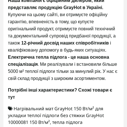
Наша компанія є офіційним дилером, який
представляє продукцію GrayHot в Україні.
Купуючи на цьому сайті, ви отримуєте офіційну
гарантію, впевненість в тому, що купуєте
оригінальний продукт, отримуєте повний технічний
та документальний супровід придбаної продукції, а
також
12-річний досвід наших співробітників
і
кваліфіковану допомогу в будь-яких ситуаціях.
Електрична тепла підлога - це наша основна
спеціалізація
. Ми реалізували і встановили більше
5000 м² теплої підлоги тільки за минулий рік. У нас є
свій склад продукції з широким асортиментом.
Потрібні інші характеристики?
Схожі товари є
тут
Нагрівальний мат GrayHot 150 Вт/м² для
укладки теплої підлоги без стяжки GrayHot
10000081 150 Вт/м²
,
тепла підлога