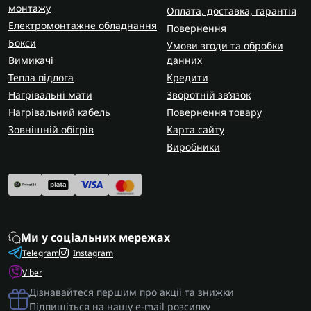
монтажу
Оплата, доставка, гарантія
Електромонтажне обладнання
Повернення
Бокси
Умови згоди та обробки
Вимикачі
данних
Тепла підлога
Кредити
Нагрівальні мати
Зворотній зв’язок
Нагрівальний кабель
Повернення товару
Зовнішній обігрів
Карта сайту
Виробники
Ми у соціальних мережах
Telegram
Instagram
Viber
Дізнавайтеся першим про акції та знижки
Підпишіться на нашу e-mail розсилку