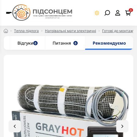
0
Тепла підлога
Нагрівальні мати электричні
Готові до монтажу 
и
Відгуки
Питання
Рекомендуємо
0
0
-5% в корзині