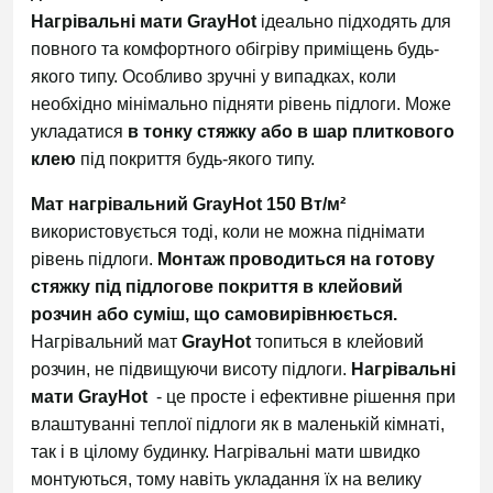
Нагрівальні мати GrayHot
ідеально підходять для
повного та комфортного обігріву приміщень будь-
якого типу. Особливо зручні у випадках, коли
необхідно мінімально підняти рівень підлоги. Може
укладатися
в тонку стяжку або в шар плиткового
клею
під покриття будь-якого типу.
Мат нагрівальний GrayHot 150 Вт/м²
використовується тоді, коли не можна піднімати
рівень підлоги.
Монтаж проводиться на готову
стяжку під підлогове покриття в клейовий
розчин або суміш, що самовирівнюється.
Нагрівальний мат
GrayHot
топиться в клейовий
розчин, не підвищуючи висоту підлоги.
Нагрівальні
мати GrayHot
- це просте і ефективне рішення при
влаштуванні теплої підлоги як в маленькій кімнаті,
так і в цілому будинку. Нагрівальні мати швидко
монтуються, тому навіть укладання їх на велику