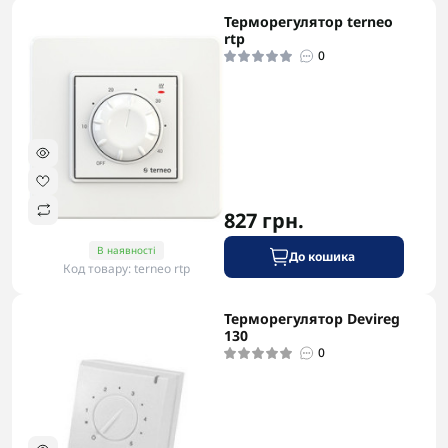
Терморегулятор terneo
-5% в корзині
rtp
0
827 грн.
В наявності
До кошика
Код товару: terneo rtp
Терморегулятор Devireg
-5% в корзині
130
0