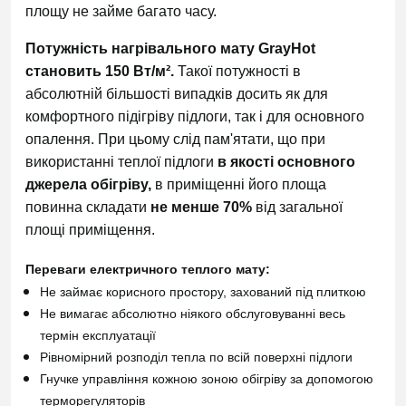
площу не займе багато часу.
Потужність нагрівального мату GrayHot
становить 150 Вт/м².
Такої потужності в
абсолютній більшості випадків досить як для
комфортного підігріву підлоги, так і для основного
опалення. При цьому слід пам'ятати, що при
використанні теплої підлоги
в якості основного
джерела обігріву,
в приміщенні його площа
повинна складати
не менше 70%
від загальної
площі приміщення.
Переваги електричного теплого мату:
Не займає корисного простору, захований під плиткою
Не вимагає абсолютно ніякого обслуговуванні весь
термін експлуатації
Рівномірний розподіл тепла по всій поверхні підлоги
Гнучке управління кожною зоною обігріву за допомогою
терморегуляторів