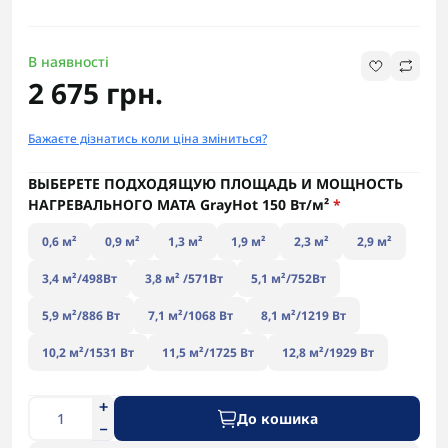
В наявності
2 675 грн.
Бажаєте дізнатись коли ціна зміниться?
ВЫБЕРЕТЕ ПОДХОДЯЩУЮ ПЛОЩАДЬ И МОЩНОСТЬ
НАГРЕВАЛЬНОГО МАТА GrayHot 150 Вт/м²
*
0,6 м²
0,9 м²
1,3 м²
1,9 м²
2,3 м²
2,9 м²
3,4 м²/498Вт
3,8 м² /571Вт
5,1 м²/752Вт
5,9 м²/886 Вт
7,1 м²/1068 Вт
8,1 м²/1219 Вт
10,2 м²/1531 Вт
11,5 м²/1725 Вт
12,8 м²/1929 Вт
До кошика