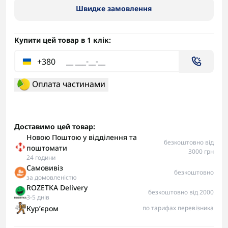
Швидке замовлення
Купити цей товар в 1 клік:
+380
Оплата частинами
Доставимо цей товар:
Новою Поштою у відділення та
безкоштовно від
поштомати
3000 грн
24 години
Самовивіз
безкоштовно
за домовленістю
ROZETKA Delivery
безкоштовно від 2000
3-5 днів
Курʼєром
по тарифах перевізника