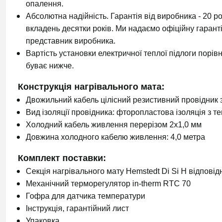
опалення.
Абсолютна надійність. Гарантія від виробника - 20 ро
вкладень десятки років. Ми надаємо офіційну гаранті
представник виробника.
Вартість установки електричної теплої підлоги порів
буває нижче.
Конструкція нагрівального мата:
Двожильний кабель цілісний резистивний провідник з
Вид ізоляції провідника: фторопластова ізоляція з
Холодний кабель живлення перерізом 2х1,0 мм
Довжина холодного кабелю живлення: 4,0 метра
Комплект поставки:
Секція нагрівального мату Hemstedt Di Si H відповід
Механічний терморегулятор in-therm RTC 70
Гофра для датчика температури
Інструкція, гарантійний лист
Упаковка