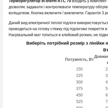
Терморегулятор in-therm RTC 70
входить у комплект 
дозволяє задавати і контролювати температуру обігрі
коліщатком. Кнопка включити / виключити. Гарантія 3 р
Даний вид електричної теплої підлоги використовується
проводиться на готову стяжку під підлогове покриття 
Нагрівальний мат топиться в клейовий розчин, не підв
Виберіть потрібний розмір з лінійки н
Вт
Довжин
Потужність, Вт
150
2
225
3
300
4
375
5
450
6
525
7