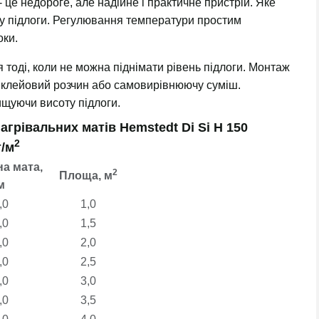
- це недороге, але надійне і практичне пристрій. Яке
ву підлоги. Регулювання температури простим
оки.
 тоді, коли не можна піднімати рівень підлоги. Монтаж
в клейовий розчин або самовирівнюючу суміш.
ищуючи висоту підлоги.
агрівальних матів Hemstedt Di Si H 150
2
/м
а мата,
2
Площа,
м
м
,0
1,0
,0
1,5
,0
2,0
,0
2,5
,0
3,0
,0
3,5