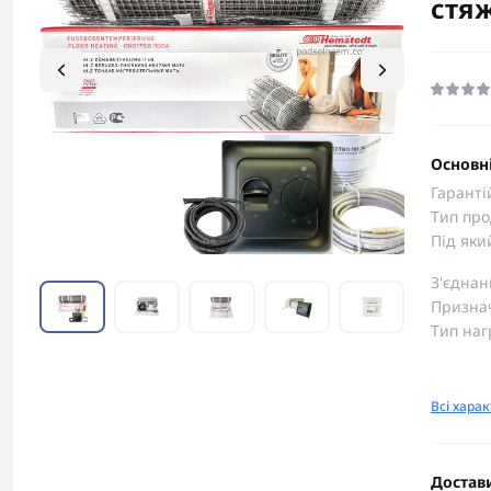
стя
Основні
Гаранті
Тип про
Під яки
З'єднан
Призна
Тип наг
Всі хара
Достав