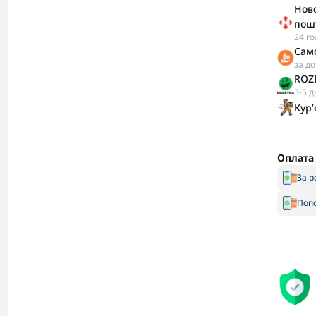
Ново
пош
24 г
Сам
за д
ROZE
3-5 д
Кур
Оплата
За р
Попо