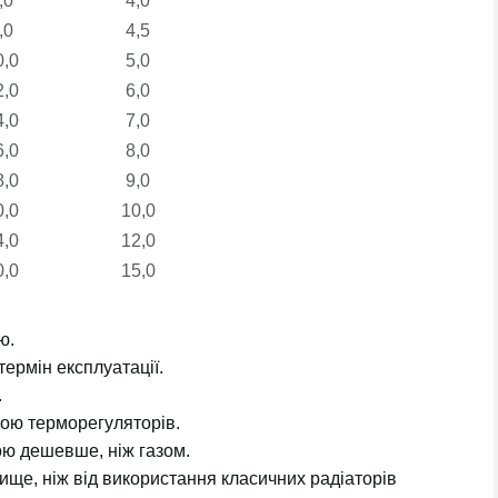
,0
4,0
,0
4,5
0,0
5,0
2,0
6,0
4,0
7,0
6,0
8,0
8,0
9,0
0,0
10,0
4,0
12,0
0,0
15,0
ю.
ермін експлуатації.
.
гою терморегуляторів.
ою дешевше, ніж газом.
вище, ніж від використання класичних радіаторів