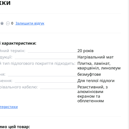
жки
0
Залишити відгук
 характеристики:
йний термін:
20 років
дукції:
Нагрівальний мат
й тип підлогового покриття підходить:
Плитка, ламінат,
кварцвініл, линолеум
ня:
безмуфтове
чення:
Для теплої підлоги
рівального кабелю:
Резистивний, з
алюмінієвим
екраном та
обплетенням
ктеристики
имо цей товар: