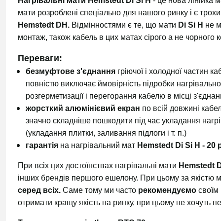
Нагрівальні мати Hemstedt Di Si H
- це нова лінійка 
мати розроблені спеціально для нашого ринку і є трох
Hemstedt DH.
Відмінностями є те, що мати
Di Si H
не 
монтаж, також кабель в цих матах сірого а не чорного ко
Переваги:
безмуфтове з'єднання
гріючої і холодної частин к
повністю виключає ймовірність підробки нагрівально
розгерметизації і перегорання кабелю в місці з'єдна
жорсткий алюмінієвий екран
по всій довжині кабел
значно складніше пошкодити під час укладання нагр
(укладання плитки, заливання підлоги і т. п.)
гарантія
на нагрівальний мат
Hemstedt Di Si H - 20 
При всіх цих достоїнствах нагрівальні мати
Hemstedt D
інших брендів першого ешелону. При цьому за якістю м
серед всіх.
Саме тому ми часто
рекомендуємо
своїм
отримати кращу якість на ринку, при цьому не хочуть 