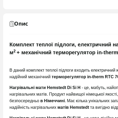
Опис
Комплект теплої підлоги, електричний на
2
м
+ механічний терморегулятор in-ther
В даний комплект теплої підлоги входить електричний
надійний механічний
терморегулятор in-therm RTC 7
Нагрівальні мати Hemstedt Di Si H
- це, мабуть, найо
нагрівальних матів. Продукт найвищої німецької якості
безпосередньо
в Німеччині
. Має кілька унікальних за
надійність нагрівальних
матів Hemstedt
та вигідно від