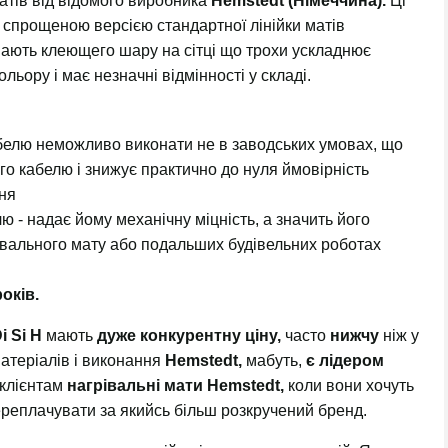
матів від відомого виробника
Hemstedt (Німеччина).
Ці
и спрощеною версією стандартної лінійки матів
мають клеющего шару на сітці що трохи ускладнює
льору і має незначні відмінності у складі.
абелю неможливо виконати не в заводських умовах, що
го кабелю і знижує практично до нуля ймовірність
ння
ю - надає йому механічну міцність, а значить його
івального мату або подальших будівельних роботах
років.
i Si H
мають
дуже конкурентну ціну,
часто
нижчу
ніж у
атеріалів і виконання
Hemstedt,
мабуть,
є лідером
 клієнтам
нагрівальні мати
Hemstedt,
коли вони хочуть
переплачувати за якийсь більш розкручений бренд.