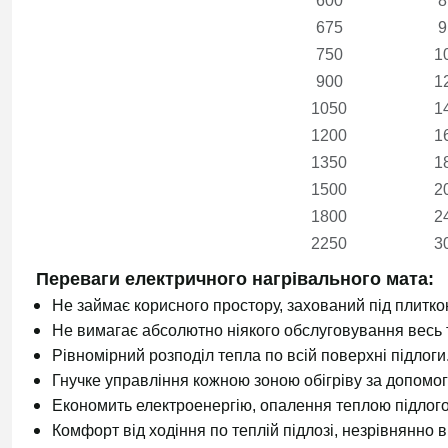
600
8
675
9
750
1
900
1
1050
1
1200
1
1350
1
1500
2
1800
2
2250
3
Переваги електричного нагрівального мата:
Не займає корисного простору, захований під плитко
Не вимагає абсолютно ніякого обслуговування весь т
Рівномірний розподіл тепла по всій поверхні підлоги
Гнучке управління кожною зоною обігріву за допомо
Економить електроенергію, опалення теплою підлог
Комфорт від ходіння по теплій підлозі, незрівнянно 