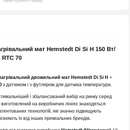
окрім отрізного товару)
грівальний мат Hemstedt Di Si H 150 Вт/
m RTC 70
нагрівальний двожильний
мат Hemstedt
Di Si H
+
0
з датчиком і з футляром для датчика температури.
птимальніший і збалансований вибір на ринку серед
, виготовлений на виробничих лініях знаходяться
патентованих технологій, які значно підвищують
різняють їх від інших преміальних брендів.