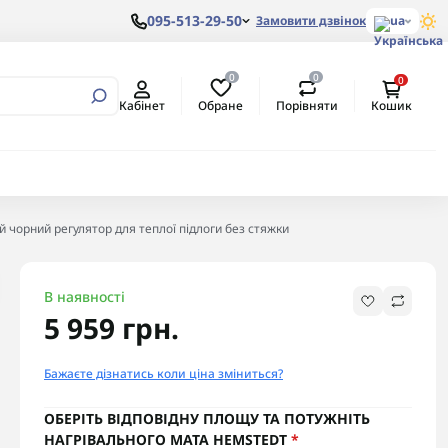
095-513-29-50
Замовити дзвінок
ua
0
0
0
вертори
алеві з
ом
Обране
Порівняти
Кабінет
Кошик
ртори
алеві з
ертори
й чорний регулятор для теплої підлоги без стяжки
В наявності
5 959 грн.
Бажаєте дізнатись коли ціна зміниться?
ОБЕРІТЬ ВІДПОВІДНУ ПЛОЩУ ТА ПОТУЖНІТЬ
НАГРІВАЛЬНОГО МАТА HEMSTEDT
*