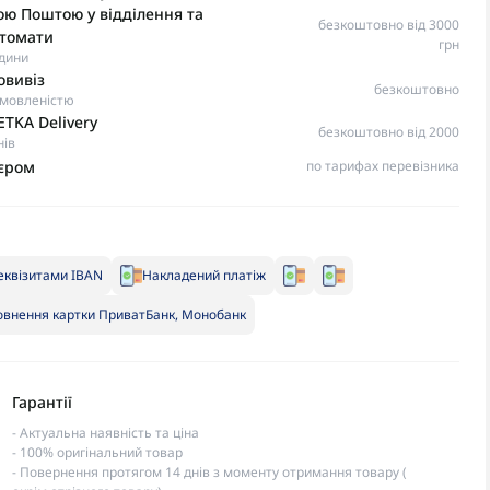
ю Поштою у відділення та
безкоштовно від 3000
томати
грн
одини
овивіз
безкоштовно
омовленістю
TKA Delivery
безкоштовно від 2000
нів
ʼєром
по тарифах перевізника
еквізитами IBAN
Накладений платіж
внення картки ПриватБанк, Монобанк
Гарантії
- Актуальна наявність та ціна
- 100% оригінальний товар
- Повернення протягом 14 днів з моменту отримання товару (