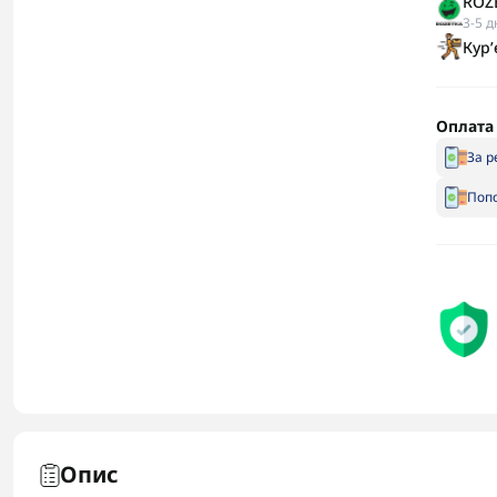
ROZE
3-5 д
Кур
Оплата
За р
Попо
Опис