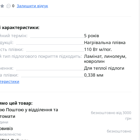
0
Залишити відгук
 характеристики:
йний термін:
5 років
дукції:
Нагрівальна плівка
сть плівки:
110 Вт м/пог.
й тип підлогового покриття підходить:
Ламінат, линолеум,
ковролин
чення:
Для теплої підлоги
 плівки:
0,338 мм
ктеристики
имо цей товар:
ю Поштою у відділення та
безкоштовно від 3000
томати
грн
одини
овивіз
безкоштовно
омовленістю