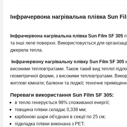
Інфрачервона нагрівальна плівка Sun Fil
Інфрачервона нагрівальна плівка Sun Film SF 305
п
та інші легкі поверхні. Використовується для організа
джерела тепла.
Інфрачервону нагрівальну плівку Sun Film SF 305
м
високими тепловтратами. Також такий вид теплої підло
геометричної форми, з високими тепловтратами. Викор
житлові кімнати; балкони та лоджії; технічне приміщен
Переваги
використання Sun Film SF 305:
в тепло генерується 98% споживаної енергії;
товщина плівки складає 0,338 мм;
карбонові шари об'єднані в секції по 25 см;
підкладка плівки виконана з PET;