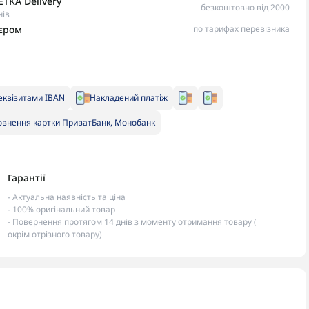
TKA Delivery
безкоштовно від 2000
нів
ʼєром
по тарифах перевізника
еквізитами IBAN
Накладений платіж
внення картки ПриватБанк, Монобанк
Гарантії
- Актуальна наявність та ціна
- 100% оригінальний товар
- Повернення протягом 14 днів з моменту отримання товару (
окрім отрізного товару)