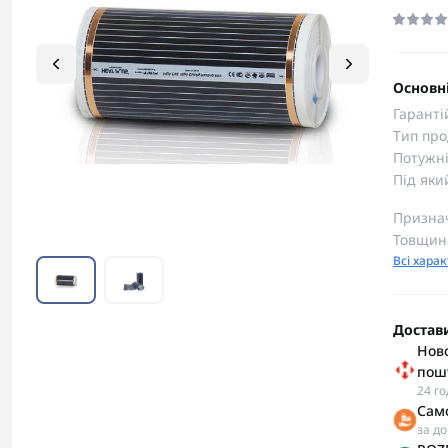
Основні
Гаранті
Тип про
Потужні
Під яки
Призна
Товщина
Всі хара
Достав
Ново
пош
24 г
Сам
за д