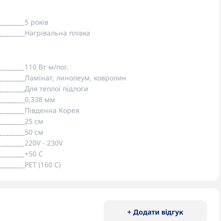
5 років
Нагрівальна плівка
110 Вт м/пог.
Ламінат, линолеум, ковролин
Для теплої підлоги
0,338 мм
Південна Корея
25 см
50 см
220V - 230V
+50 С
PET (160 С)
+ Додати відгук