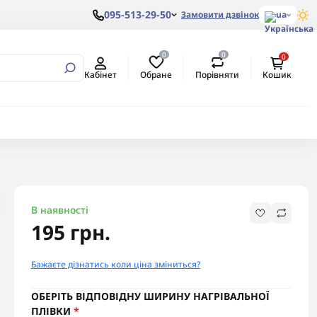
095-513-29-50
Замовити дзвінок
ua
0
0
0
вертори
алеві з
ом
Обране
Порівняти
Кабінет
Кошик
ртори
алеві з
ертори
В наявності
195 грн.
Бажаєте дізнатись коли ціна зміниться?
ОБЕРІТЬ ВІДПОВІДНУ ШИРИНУ НАГРІВАЛЬНОЇ
ПЛІВКИ
*