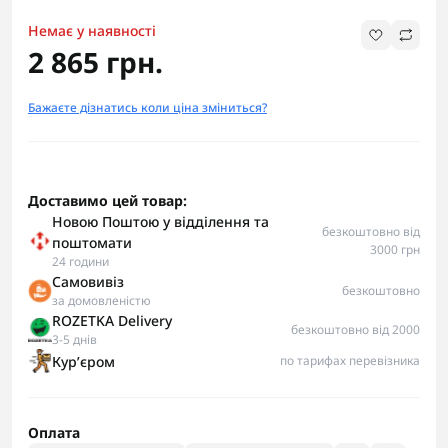
Немає у наявності
2 865 грн.
Бажаєте дізнатись коли ціна зміниться?
Доставимо цей товар:
Новою Поштою у відділення та
безкоштовно від
поштомати
3000 грн
24 години
Самовивіз
безкоштовно
за домовленістю
ROZETKA Delivery
безкоштовно від 2000
3-5 днів
Курʼєром
по тарифах перевізника
Оплата