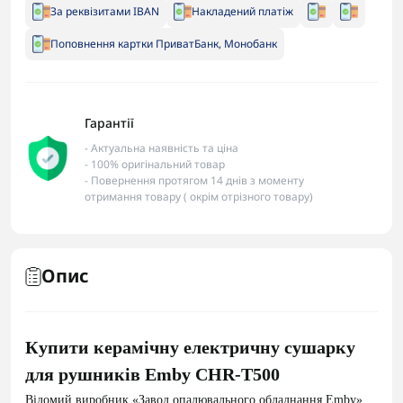
За реквізитами IBAN
Накладений платіж
Поповнення картки ПриватБанк, Монобанк
Гарантії
- Актуальна наявність та ціна
- 100% оригінальний товар
- Повернення протягом 14 днів з моменту
отримання товару ( окрім отрізного товару)
Опис
Купити керамічну електричну сушарку
для рушників Emby СНR-T500
Відомий виробник «Завод опалювального обладнання Emby»