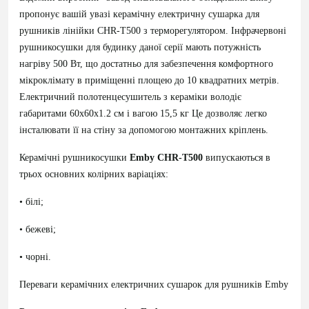
пропонує вашій увазі керамічну електричну сушарка для
рушників лінійки СНR-T500 з терморегулятором. Інфрачервоні
рушникосушки для будинку даної серії мають потужність
нагріву 500 Вт, що достатньо для забезпечення комфортного
мікроклімату в приміщенні площею до 10 квадратних метрів.
Електричний полотенцесушитель з кераміки володіє
габаритами 60х60х1.2 см і вагою 15,5 кг Це дозволяє легко
інсталювати її на стіну за допомогою монтажних кріплень.
Керамічні рушникосушки
Emby СНR-T500
випускаються в
трьох основних колірних варіаціях:
• білі;
• бежеві;
• чорні.
Переваги керамічних електричних сушарок для рушників Emby