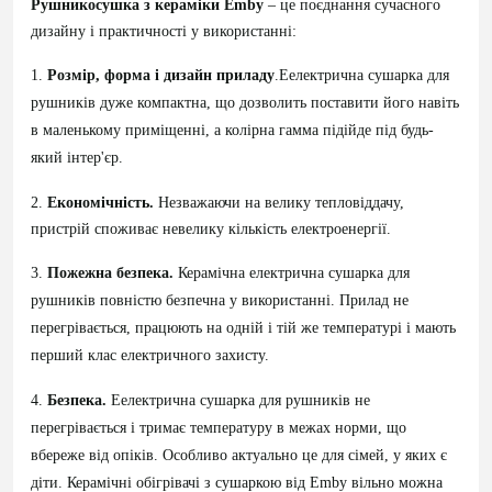
Рушникосушка з кераміки
Emby
– це поєднання сучасного
дизайну і практичності у використанні:
1.
Розмір, форма і дизайн приладу
.Еелектрична сушарка для
рушників дуже компактна, що дозволить поставити його навіть
в маленькому приміщенні, а колірна гамма підійде під будь-
який інтер'єр.
2.
Економічність.
Незважаючи на велику тепловіддачу,
пристрій споживає невелику кількість електроенергії.
3.
Пожежна безпека.
Керамічна електрична сушарка для
рушників повністю безпечна у використанні. Прилад не
перегрівається, працюють на одній і тій же температурі і мають
перший клас електричного захисту.
4.
Безпека.
Еелектрична сушарка для рушників не
перегрівається і тримає температуру в межах норми, що
вбереже від опіків. Особливо актуально це для сімей, у яких є
діти. Керамічні обігрівачі з сушаркою від Emby вільно можна