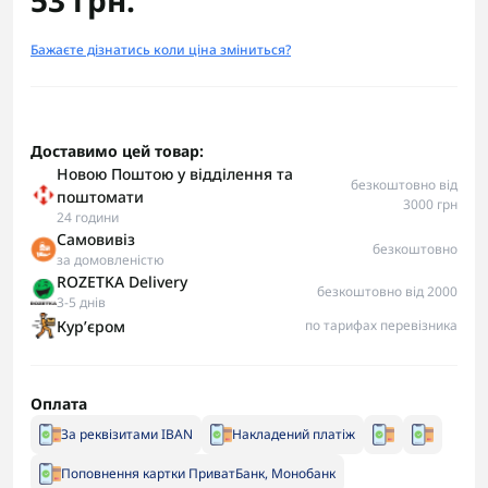
53 грн.
Бажаєте дізнатись коли ціна зміниться?
Доставимо цей товар:
Новою Поштою у відділення та
безкоштовно від
поштомати
3000 грн
24 години
Самовивіз
безкоштовно
за домовленістю
ROZETKA Delivery
безкоштовно від 2000
3-5 днів
Курʼєром
по тарифах перевізника
Оплата
За реквізитами IBAN
Накладений платіж
Поповнення картки ПриватБанк, Монобанк