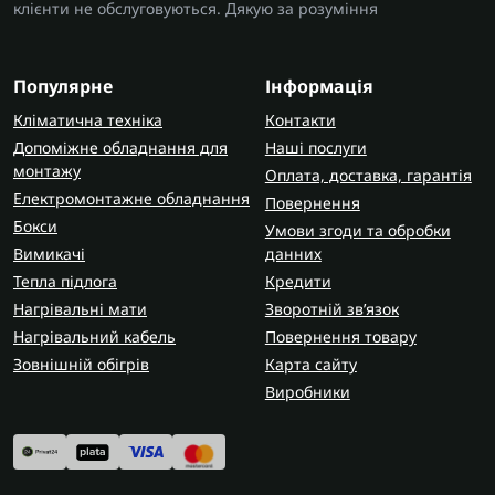
клієнти не обслуговуються. Дякую за розуміння
Популярне
Інформація
Кліматична техніка
Контакти
Допоміжне обладнання для
Наші послуги
монтажу
Оплата, доставка, гарантія
Електромонтажне обладнання
Повернення
Бокси
Умови згоди та обробки
Вимикачі
данних
Тепла підлога
Кредити
Нагрівальні мати
Зворотній зв’язок
Нагрівальний кабель
Повернення товару
Зовнішній обігрів
Карта сайту
Виробники