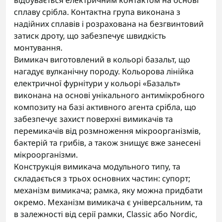
відбувається електричним контактом на основі
сплаву срібла. Контактна група виконана з
надійних сплавів і розрахована на безгвинтовий
затиск дроту, що забезпечує швидкість
монтування.
Вимикач виготовлений в кольорі базальт, що
нагадує вулканічну породу. Кольорова лінійка
електричної фурнітури у кольорі «Базальт»
виконана на основі унікального антимікробного
композиту на базі активного агента срібла, що
забезпечує захист поверхні вимикачів та
перемикачів від розмноження мікроорганізмів,
бактерій та грибів, а також знищує вже занесені
мікроорганізми.
Конструкція вимикача модульного типу, та
складається з трьох основних частин: супорт;
механізм вимикача; рамка, яку можна придбати
окремо. Механізм вимикача є універсальним, та
в залежності від серії рамки, Classic або Nordic,