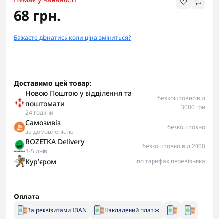
68 грн.
Бажаєте дізнатись коли ціна зміниться?
Доставимо цей товар:
Новою Поштою у відділення та
безкоштовно від
поштомати
3000 грн
24 години
Самовивіз
безкоштовно
за домовленістю
ROZETKA Delivery
безкоштовно від 2000
3-5 днів
Курʼєром
по тарифах перевізника
Оплата
За реквізитами IBAN
Накладений платіж