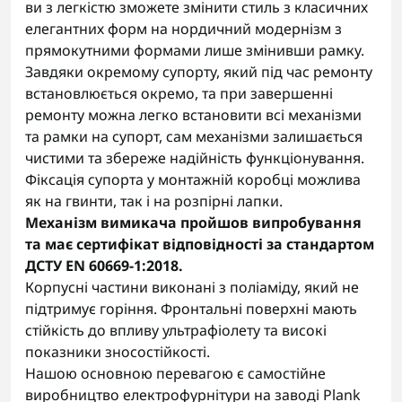
ви з легкістю зможете змінити стиль з класичних
елегантних форм на нордичний модернізм з
прямокутними формами лише змінивши рамку.
Завдяки окремому супорту, який під час ремонту
встановлюється окремо, та при завершенні
ремонту можна легко встановити всі механізми
та рамки на супорт, сам механізми залишається
чистими та збереже надійність функціонування.
Фіксація супорта у монтажній коробці можлива
як на гвинти, так і на розпірні лапки.
Механізм вимикача пройшов випробування
та має сертифікат відповідності за стандартом
ДСТУ EN 60669-1:2018.
Корпусні частини виконані з поліаміду, який не
підтримує горіння. Фронтальні поверхні мають
стійкість до впливу ультрафіолету та високі
показники зносостійкості.
Нашою основною перевагою є самостійне
виробництво електрофурнітури на заводі Plank