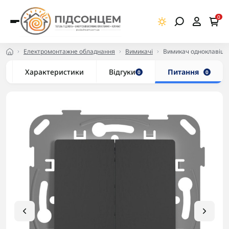
0
Електромонтажне обладнання
Вимикачі
Вимикач одноклавішн
Характеристики
Відгуки
Питання
0
0
-5% в корзині