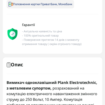
Поповнення картки ПриватБанк, Монобанк
Гарантії
- Актуальна наявність та ціна
- 100% оригінальний товар
- Повернення протягом 14 днів з моменту
отримання товару ( окрім отрізного товару)
Опис
Вимикач одноклавішний Plank Electrotechnic,
з металевим супортом,
розрахований на
комутацію електричного навантаження змінного
струму до 250 Вольт, 10 Ампер. Комутація