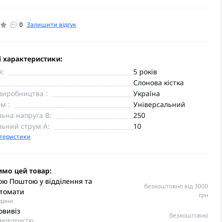
0
Залишити відгук
 характеристики:
я:
5 років
Слонова кістка
виробництва :
Україна
м :
Універсальний
ьна напруга В:
250
ьний струм А:
10
ктеристики
имо цей товар:
ю Поштою у відділення та
безкоштовно від 3000
томати
грн
одини
овивіз
безкоштовно
омовленістю