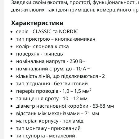
Завдяки своїм якостям, простоті, функціональності, н
для житлових, так і для приміщень комерційного п
Характеристики
серія - CLASSIC та NORDIC
тип пристрою – кнопка-вимикач
колір- слонова кістка
поверхня - глянець
номінальна напруга - 250 В~
номінальний струм, до - 10 А ~
кількість ліній, що підключаються - 2
тип з'єднання - безгвинтовий
переріз проводів - 1,0 – 1,5 мм²
зачищення дроту - 10 – 12 мм
діаметр настановної коробки - 63-68 мм
відстань між механізмами – 71 мм
матеріал корпусу - поліамід
тип монтажу - прихований
тип супорта - металевий