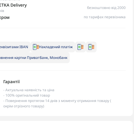
TKA Delivery
безкоштовно від 2000
нів
ʼєром
по тарифах перевізника
еквізитами IBAN
Накладений платіж
внення картки ПриватБанк, Монобанк
Гарантії
- Актуальна наявність та ціна
- 100% оригінальний товар
- Повернення протягом 14 днів з моменту отримання товару (
окрім отрізного товару)