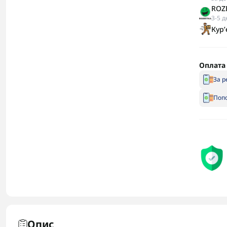
ROZE
3-5 д
Кур
Оплата
За р
Попо
Опис