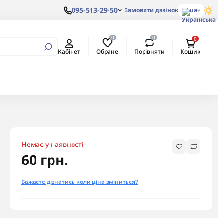
095-513-29-50
Замовити дзвінок
ua
0
0
0
вертори
алеві з
ом
Обране
Порівняти
Кабінет
Кошик
ртори
алеві з
ертори
Немає у наявності
60 грн.
Бажаєте дізнатись коли ціна зміниться?