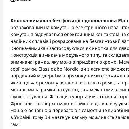
Кнопка-вимикач без фіксації одноклавішна Plank
розрахований на комутацію електричного навантаже
Комутація відбувається електричним контактом на о
надійних сплавів і розрахована на безгвинтовий за
Кнопка-вимикач застосовуються як кнопка для дзвон
Конструкція вимикача модульного типу, та складаєть
вимикача; рамка, яку можна придбати окремо. Механ
серії рамки, Classic або Nordic, ви з легкістю змож
нордичний модернізм з прямокутними формами лиш
який під час ремонту встановлюється окремо, та пр
механізми та рамки на супорт, сам механізми залиш
функціонування. Фіксація супорта у монтажній короб
Фронтальні поверхні мають стійкість до впливу ульт
Нашою основною перевагою є самостійне виробництв
в Україні, тому Ви маєте унікальну можливість замо
гамі.