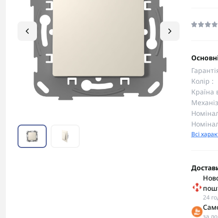
Основні
Гаранті
Колір :
Країна 
Механіз
Номінал
Номінал
Всі хара
Достав
Ново
пош
24 г
Сам
за д