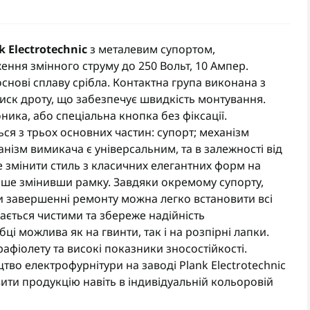
 Electrotechnic
з металевим супортом,
ння змінного струму до 250 Вольт, 10 Ампер.
снові сплаву срібла. Контактна група виконана з
тиск дроту, що забезпечує швидкість монтування.
ика, або спеціальна кнопка без фіксації.
ся з трьох основних частин: супорт; механізм
ізм вимикача є універсальним, та в залежності від
ете змінити стиль з класичних елегантних форм на
е змінивши рамку. Завдяки окремому супорту,
и завершенні ремонту можна легко встановити всі
ається чистими та збереже надійність
ці можлива як на гвинти, так і на розпірні лапки.
рафіолету та високі показники зносостійкості.
о електрофурнітури на заводі Plank Electrotechnic
вити продукцію навіть в індивідуальній кольоровій