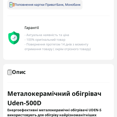
Поповнення картки ПриватБанк, Монобанк
Гарантії
- Актуальна наявність та ціна
- 100% оригінальний товар
- Повернення протягом 14 днів з моменту
отримання товару ( окрім отрізного товару)
Опис
Металокерамічний обігрівач
Uden-500D
Енергоефективні металокерамічні обігрівачі UDEN-S
використовують для обігріву найрізноманітніших