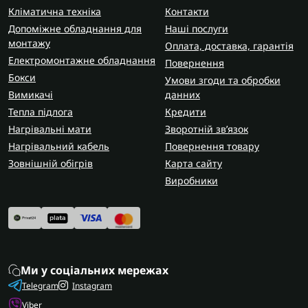
Кліматична техніка
Контакти
Допоміжне обладнання для
Наші послуги
монтажу
Оплата, доставка, гарантія
Електромонтажне обладнання
Повернення
Бокси
Умови згоди та обробки
Вимикачі
данних
Тепла підлога
Кредити
Нагрівальні мати
Зворотній зв’язок
Нагрівальний кабель
Повернення товару
Зовнішній обігрів
Карта сайту
Виробники
Ми у соціальних мережах
Telegram
Instagram
Viber