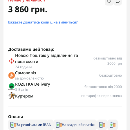
3 860 грн.
Бажаєте дізнатись коли ціна зміниться?
Доставимо цей товар:
Новою Поштою у відділення та
безкоштовно від
поштомати
3000 грн
24 години
Самовивіз
безкоштовно
за домовленістю
ROZETKA Delivery
безкоштовно від 2000
3-5 днів
Курʼєром
по тарифах перевізника
Оплата
За реквізитами IBAN
Накладений платіж