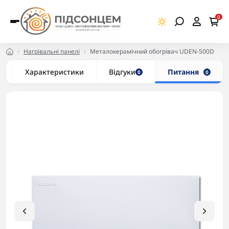
0
Нагрівальні панелі
Металокерамічний обогрівач UDEN-500D
Характеристики
Відгуки
Питання
0
0
-5% в корзині