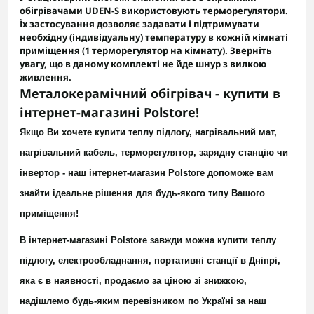
обігрівачами UDEN-S використовують
терморегулятори
.
Їх застосування дозволяє задавати і підтримувати
необхідну (індивідуальну) температуру в кожній кімнаті
приміщення (1 терморегулятор на кімнату). Зверніть
увагу, що в даному комплекті не йде шнур з вилкою
живлення.
Металокерамічний обігрівач - купити в
інтернет-магазині Polstore!
Якщо Ви хочете купити теплу підлогу,
нагрівальний мат,
нагрівальний кабель
,
терморегулятор
,
зарядну станцію
чи
інвертор
- наш інтернет-магазин Polstore допоможе вам
знайти ідеальне рішення для будь-якого типу Вашого
приміщення!
В інтернет-магазині Polstore завжди можна купити теплу
підлогу, електрообладнання, портативні станції в Дніпрі,
яка є в наявності, продаємо за ціною зі знижкою,
надішлемо будь-яким перевізником по Україні за наш