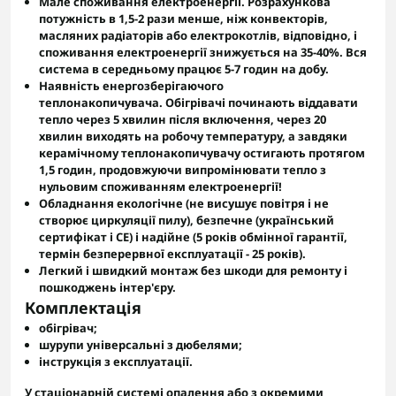
Мале споживання електроенергії.
Розрахункова
потужність
в 1,5-2 рази менше, ніж конвекторів,
масляних радіаторів або електрокотлів, відповідно, і
споживання електроенергії знижується на 35-40%. Вся
система в середньому працює 5-7 годин на добу.
Наявність енергозберігаючого
теплонакопичувача.
Обігрівачі починають віддавати
тепло через 5 хвилин після включення, через 20
хвилин виходять на робочу температуру, а завдяки
керамічному теплонакопичувачу остигають протягом
1,5 годин, продовжуючи випромінювати тепло з
нульовим споживанням електроенергії!
Обладнання екологічне
(не висушує повітря і не
створює циркуляції пилу),
безпечне
(український
сертифікат і CE) і
надійне
(5 років обмінної гарантії,
термін безперервної експлуатації - 25 років).
Легкий і швидкий монтаж
без шкоди для ремонту і
пошкоджень інтер'єру.
Комплектація
обігрівач;
шурупи універсальні з дюбелями;
інструкція з експлуатації.
У стаціонарній системі опалення або з окремими