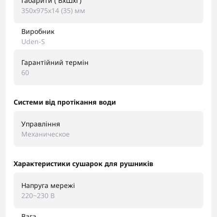
Габарити ( ВхШхГ)
350х975х14 (35) мм
Виробник
Uden-S
Гарантійний термін
60
Системи від протікання води
Управління
Механическое
Характеристики сушарок для рушників
Напруга мережі
220~230 В
Вага