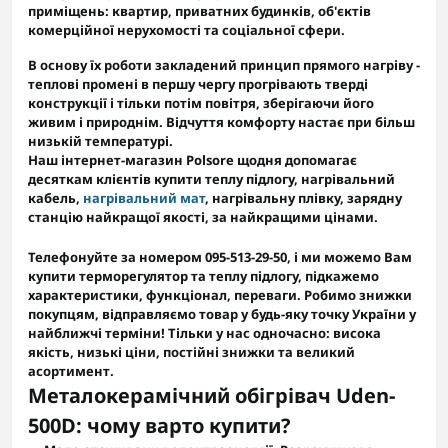
приміщень: квартир, приватних будинків, об'єктів
комерційної нерухомості та соціальної сфери.
В основу їх роботи закладений принцип прямого нагріву -
теплові промені в першу чергу прогрівають тверді
конструкції і тільки потім повітря, зберігаючи його
живим і природнім. Відчуття комфорту настає при більш
низькій температурі.
Наш інтернет-магазин Polsore щодня допомагає
десяткам клієнтів купити
теплу підлогу
,
нагрівальний
кабель
,
нагрівальний мат
,
нагрівальну плівку
,
зарядну
станцію
найкращої якості, за найкращими цінами.
Телефонуйте за номером 095-513-29-50,
і ми можемо Вам
купити терморегулятор та теплу підлогу, підкажемо
характеристики, функціонал, переваги. Робимо знижки
покупцям, відправляємо товар у будь-яку точку України у
найближчі терміни!
Тільки у нас одночасно: висока
якість, низькі ціни, постійні знижки та великий
асортимент
.
Металокерамічний обігрівач Uden-
500D: чому варто купити?