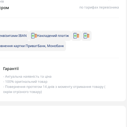
нів
ʼєром
по тарифах перевізника
еквізитами IBAN
Накладений платіж
внення картки ПриватБанк, Монобанк
Гарантії
- Актуальна наявність та ціна
- 100% оригінальний товар
- Повернення протягом 14 днів з моменту отримання товару (
окрім отрізного товару)