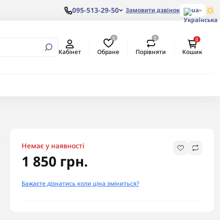
095-513-29-50
Замовити дзвінок
ua
0
0
0
вертори
алеві з
ом
Обране
Порівняти
Кабінет
Кошик
ртори
алеві з
ертори
Немає у наявності
1 850 грн.
Бажаєте дізнатись коли ціна зміниться?