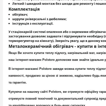
Легкий і швидкий монтаж
без шкоди для ремонту і пошко
Комплектація
обігрівач;
шурупи універсальні з дюбелями;
інструкція з експлуатації.
У стаціонарній системі опалення або з окремими обігріва
застосування дозволяє задавати і підтримувати необхідну (
терморегулятор на кімнату). Зверніть увагу, що в даному к
Металокерамічний обігрівач - купити в інте
Якщо Ви хочете купити теплу підлогу,
нагрівальний мат,
нагрі
наш інтернет-магазин Polstore допоможе вам знайти ідеальне
В інтернет-магазині Polstore завжди можна купити теплу підлог
наявності, продаємо за ціною зі знижкою, надішлемо будь-яки
та гарантію.
Купуючи на нашому сайті Polstore, ви отримуєте офіційну гара
отримуєте повний технічний та документальний супровід придб
та кваліфіковану допомогу в будь-яких ситуаціях.