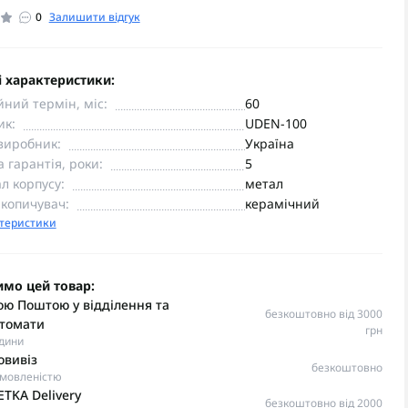
0
Залишити відгук
 характеристики:
йний термін, міс:
60
ик:
UDEN-100
виробник:
Україна
 гарантія, роки:
5
л корпусу:
метал
копичувач:
керамічний
ктеристики
имо цей товар:
ю Поштою у відділення та
безкоштовно від 3000
томати
грн
одини
овивіз
безкоштовно
омовленістю
TKA Delivery
безкоштовно від 2000