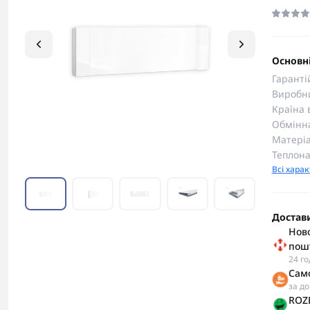
Основні
Гаранті
Виробн
Країна 
Обмінна
Матеріа
Теплона
Всі хара
Достав
Ново
пош
24 г
Сам
за д
ROZE