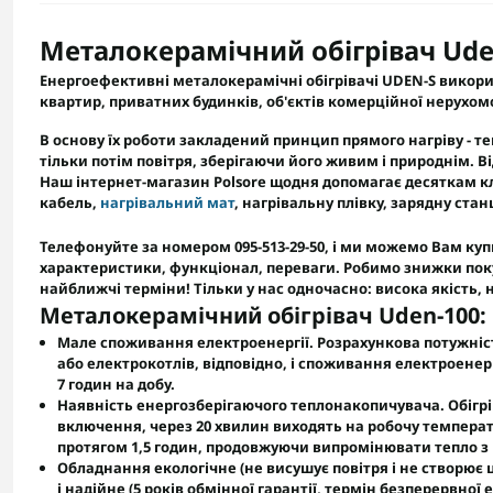
Металокерамічний обігрівач Ude
Енергоефективні металокерамічні обігрівачі UDEN-S викор
квартир, приватних будинків, об'єктів комерційної нерухомо
В основу їх роботи закладений принцип прямого нагріву - теп
тільки потім повітря, зберігаючи його живим і природнім. В
Наш інтернет-магазин Polsore щодня допомагає десяткам кл
кабель
,
нагрівальний мат
,
нагрівальну плівку
,
зарядну стан
Телефонуйте за номером 095-513-29-50,
і ми можемо Вам купи
характеристики, функціонал, переваги. Робимо знижки поку
найближчі терміни!
Тільки у нас одночасно: висока якість,
Металокерамічний обігрівач Uden-100:
Мале споживання електроенергії.
Розрахункова потужніс
або електрокотлів, відповідно, і споживання електроенер
7 годин на добу.
Наявність енергозберігаючого теплонакопичувача.
Обігр
включення, через 20 хвилин виходять на робочу темпера
протягом 1,5 годин, продовжуючи випромінювати тепло з
Обладнання екологічне
(не висушує повітря і не створює 
і
надійне
(5 років обмінної гарантії, термін безперервної ек