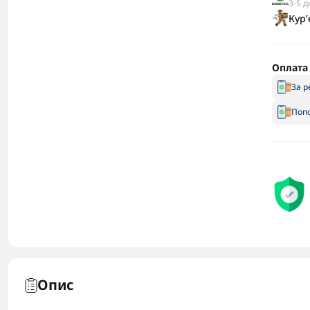
3-5 д
Кур
Оплата
За р
Попо
Опис