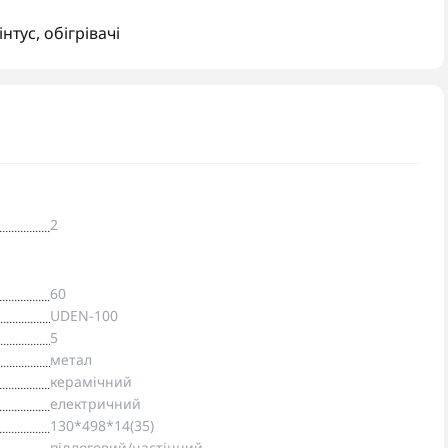
інтус
,
обігрівачі
2
60
UDEN-100
5
метал
керамічний
електричний
130*498*14(35)
підлоговий/настінний