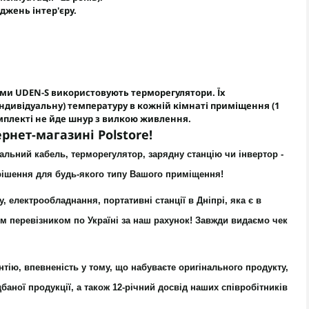
джень інтер'єру.
чами UDEN-S використовують
терморегулятори
. Їх
індивідуальну) температуру в кожній кімнаті приміщення (1
омплекті не йде шнур з вилкою живлення.
рнет-магазині Polstore!
вальний кабель
,
терморегулятор
,
зарядну станцію
чи
інвертор
-
 рішення для будь-якого типу Вашого приміщення!
у, електрообладнання, портативні станції в Дніпрі, яка є в
м перевізником по Україні за наш рахунок! Завжди видаємо чек
нтію, впевненість у тому, що набуваєте оригінального продукту,
аної продукції, а також 12-річний досвід наших співробітників