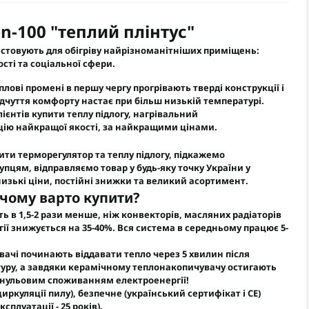
n-100 "теплий плінтус"
истовують для обігріву найрізноманітніших приміщень:
сті та соціальної сфери.
лові промені в першу чергу прогрівають тверді конструкції і
ідчуття комфорту настає при більш низькій температурі.
ієнтів купити
теплу підлогу
,
нагрівальний
цію
найкращої якості, за найкращими цінами.
ти терморегулятор та теплу підлогу, підкажемо
пцям, відправляємо товар у будь-яку точку України у
 низькі ціни, постійні знижки та великий асортимент
.
 чому варто купити?
ть
в 1,5-2 рази менше, ніж конвекторів, масляних радіаторів
гії знижується на 35-40%. Вся система в середньому працює 5-
івачі починають віддавати тепло через 5 хвилин після
туру, а завдяки керамічному теплонакопичувачу остигають
 нульовим споживанням електроенергії!
циркуляції пилу),
безпечне
(український сертифікат і CE)
сплуатації - 25 років).