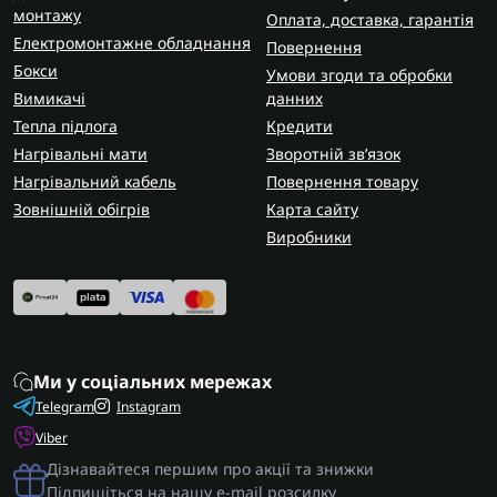
монтажу
Оплата, доставка, гарантія
Електромонтажне обладнання
Повернення
Бокси
Умови згоди та обробки
Вимикачі
данних
Тепла підлога
Кредити
Нагрівальні мати
Зворотній зв’язок
Нагрівальний кабель
Повернення товару
Зовнішній обігрів
Карта сайту
Виробники
Ми у соціальних мережах
Telegram
Instagram
Viber
Дізнавайтеся першим про акції та знижки
Підпишіться на нашу e-mail розсилку