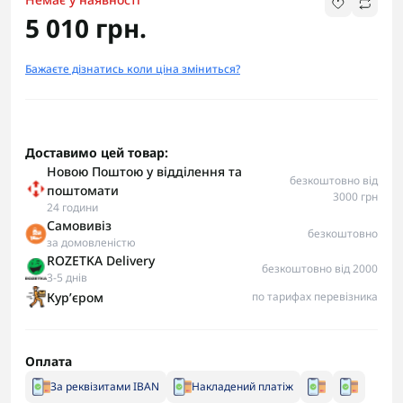
5 010 грн.
Бажаєте дізнатись коли ціна зміниться?
Доставимо цей товар:
Новою Поштою у відділення та
безкоштовно від
поштомати
3000 грн
24 години
Самовивіз
безкоштовно
за домовленістю
ROZETKA Delivery
безкоштовно від 2000
3-5 днів
Курʼєром
по тарифах перевізника
Оплата
За реквізитами IBAN
Накладений платіж