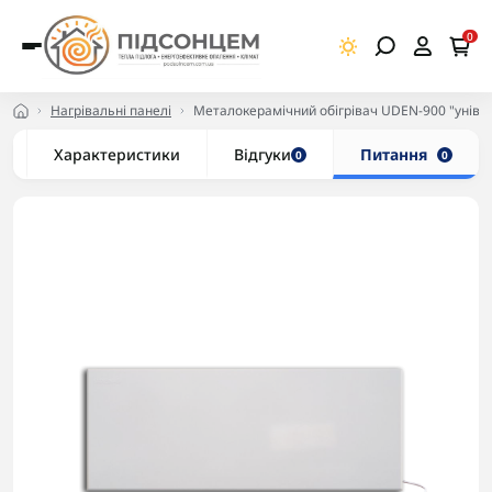
0
Нагрівальні панелі
Металокерамічний обігрівач UDEN-900 "уніве
Характеристики
Відгуки
Питання
0
0
-5% в корзині