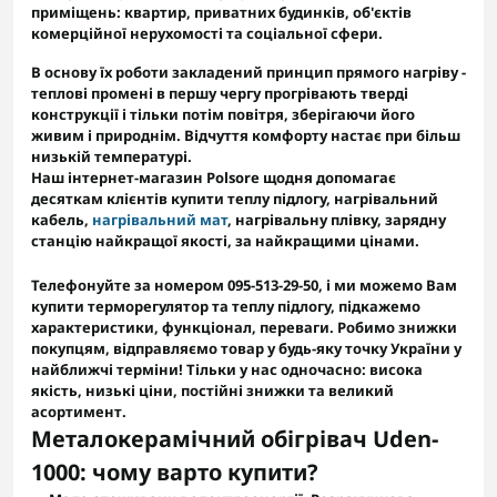
приміщень: квартир, приватних будинків, об'єктів
комерційної нерухомості та соціальної сфери.
В основу їх роботи закладений принцип прямого нагріву -
теплові промені в першу чергу прогрівають тверді
конструкції і тільки потім повітря, зберігаючи його
живим і природнім. Відчуття комфорту настає при більш
низькій температурі.
Наш інтернет-магазин Polsore щодня допомагає
десяткам клієнтів купити
теплу підлогу
,
нагрівальний
кабель
,
нагрівальний мат
,
нагрівальну плівку
,
зарядну
станцію
найкращої якості, за найкращими цінами.
Телефонуйте за номером 095-513-29-50,
і ми можемо Вам
купити терморегулятор та теплу підлогу, підкажемо
характеристики, функціонал, переваги. Робимо знижки
покупцям, відправляємо товар у будь-яку точку України у
найближчі терміни!
Тільки у нас одночасно: висока
якість, низькі ціни, постійні знижки та великий
асортимент
.
Металокерамічний обігрівач Uden-
1000: чому варто купити?