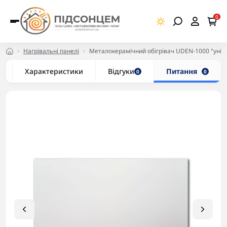
0
Нагрівальні панелі
Металокерамічний обігрівач UDEN-1000 "унів
Характеристики
Відгуки
Питання
0
0
-5% в корзині