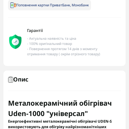
Поповнення картки ПриватБанк, Монобанк
Гарантії
- Актуальна наявність та ціна
- 100% оригінальний товар
- Повернення протягом 14 днів з моменту
отримання товару ( окрім отрізного товару)
Опис
Металокерамічний обігрівач
Uden-1000 "універсал"
Енергоефективні металокерамічні обігрівачі UDEN-S
використовують для обігріву найрізноманітніших