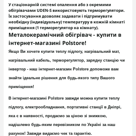
У стаціонарній системі опалення або з окремими
обігрівачами UDEN-S використовують
терморегулятори
.
Їх застосування дозволяє задавати і підтримувати
необхідну (індивідуальну) температуру в кожній кімнаті
приміщення (1 терморегулятор на кімнату).
Металокерамічний обігрівач - купити в
інтернет-магазині Polstore!
Якщо Ви хочете купити теплу підлогу,
нагрівальний мат,
нагрівальний кабель
,
терморегулятор
,
зарядну станцію
чи
інвертор
- наш інтернет-магазин Polstore допоможе вам
знайти ідеальне рішення для будь-якого типу Вашого
приміщення!
В інтернет-магазині Polstore завжди можна купити теплу
підлогу, електрообладнання, портативні станції в Дніпрі,
яка є в наявності, продаємо за ціною зі знижкою,
надішлемо будь-яким перевізником по Україні за наш
рахунок! Завжди видаємо чек та гарантію.