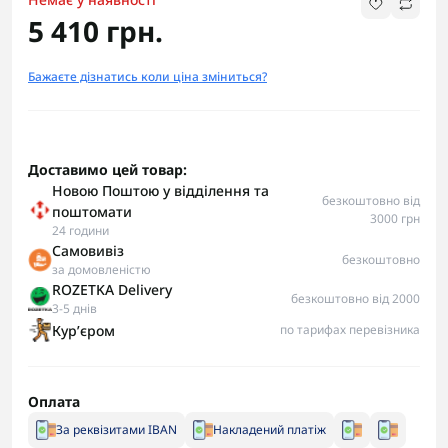
5 410 грн.
Бажаєте дізнатись коли ціна зміниться?
Доставимо цей товар:
Новою Поштою у відділення та
безкоштовно від
поштомати
3000 грн
24 години
Самовивіз
безкоштовно
за домовленістю
ROZETKA Delivery
безкоштовно від 2000
3-5 днів
Курʼєром
по тарифах перевізника
Оплата
За реквізитами IBAN
Накладений платіж