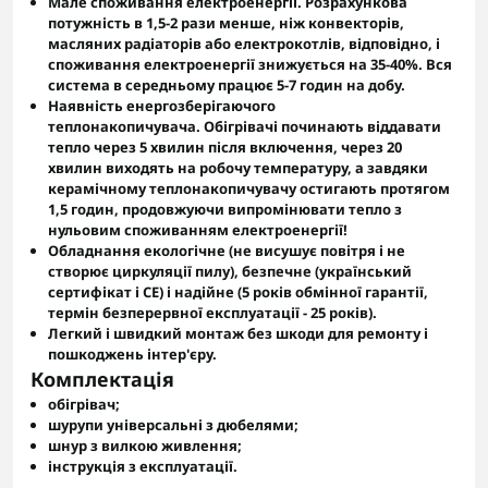
Мале споживання електроенергії.
Розрахункова
потужність
в 1,5-2 рази менше, ніж конвекторів,
масляних радіаторів або електрокотлів, відповідно, і
споживання електроенергії знижується на 35-40%. Вся
система в середньому працює 5-7 годин на добу.
Наявність енергозберігаючого
теплонакопичувача.
Обігрівачі починають віддавати
тепло через 5 хвилин після включення, через 20
хвилин виходять на робочу температуру, а завдяки
керамічному теплонакопичувачу остигають протягом
1,5 годин, продовжуючи випромінювати тепло з
нульовим споживанням електроенергії!
Обладнання екологічне
(не висушує повітря і не
створює циркуляції пилу),
безпечне
(український
сертифікат і CE) і
надійне
(5 років обмінної гарантії,
термін безперервної експлуатації - 25 років).
Легкий і швидкий монтаж
без шкоди для ремонту і
пошкоджень інтер'єру.
Комплектація
обігрівач;
шурупи універсальні з дюбелями;
шнур з вилкою живлення;
інструкція з експлуатації.