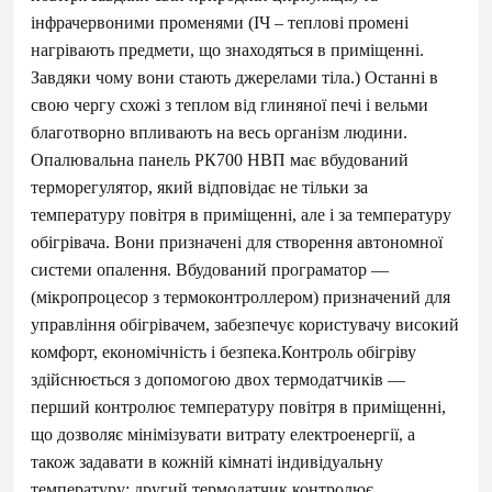
інфрачервоними променями (ІЧ – теплові промені
нагрівають предмети, що знаходяться в приміщенні.
Завдяки чому вони стають джерелами тіла.) Останні в
свою чергу схожі з теплом від глиняної печі і вельми
благотворно впливають на весь організм людини.
Опалювальна панель РК700 НВП має вбудований
терморегулятор, який відповідає не тільки за
температуру повітря в приміщенні, але і за температуру
обігрівача. Вони призначені для створення автономної
системи опалення. Вбудований програматор —
(мікропроцесор з термоконтроллером) призначений для
управління обігрівачем, забезпечує користувачу високий
комфорт, економічність і безпека.Контроль обігріву
здійснюється з допомогою двох термодатчиків —
перший контролює температуру повітря в приміщенні,
що дозволяє мінімізувати витрату електроенергії, а
також задавати в кожній кімнаті індивідуальну
температуру; другий термодатчик контролює