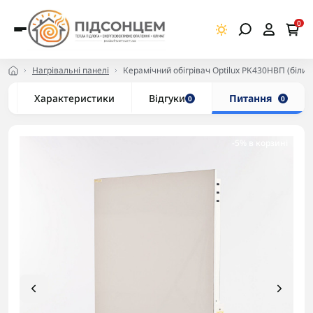
0
Нагрівальні панелі
Керамічний обігрівач Optilux РК430НВП (білий
Характеристики
Відгуки
Питання
0
0
-5% в корзині