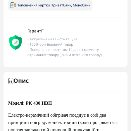
Поповнення картки ПриватБанк, Монобанк
Гарантії
- Актуальна наявність та ціна
- 100% оригінальний товар
- Повернення протягом 14 днів з моменту
отримання товару ( окрім отрізного товару)
Опис
Моделі: РК 430 НВП
Електро-керамічний обігрівач поєднує в собі два
принципи обігріву: конвективний (коли прогрівається
повітря завдяки свій природній циркуляції) та