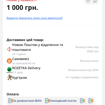
1 000 грн.
Бажаєте дізнатись коли ціна зміниться?
Доставимо цей товар:
Новою Поштою у відділення та
безкоштовно від
поштомати
3000 грн
24 години
Самовивіз
безкоштовно
за домовленістю
ROZETKA Delivery
безкоштовно від 2000
3-5 днів
Курʼєром
по тарифах перевізника
Оплата
За реквізитами IBAN
Накладений платіж