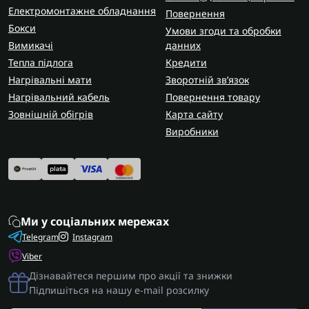
Електромонтажне обладнання
Повернення
Бокси
Умови згоди та обробки
Вимикачі
данних
Тепла підлога
Кредити
Нагрівальні мати
Зворотній зв’язок
Нагрівальний кабель
Повернення товару
Зовнішній обігрів
Карта сайту
Виробники
Ми у соціальних мережах
Telegram
Instagram
Viber
Дізнавайтеся першим про акції та знижки
Підпишіться на нашу e-mail розсилку