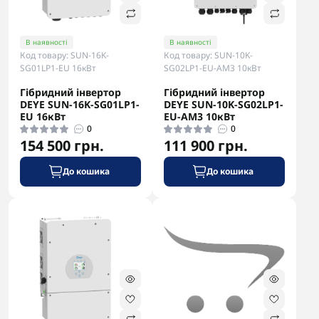
В наявності
В наявності
Код товару: SUN-16K-
Код товару: SUN-10K-
SG01LP1-EU 16кВт
SG02LP1-EU-AM3 10кВт
Гібридний інвертор
Гібридний інвертор
DEYE SUN-16K-SG01LP1-
DEYE SUN-10K-SG02LP1-
EU 16кВт
EU-AM3 10кВт
0
0
154 500 грн.
111 900 грн.
До кошика
До кошика
-5% в корзині
-5% в корзині