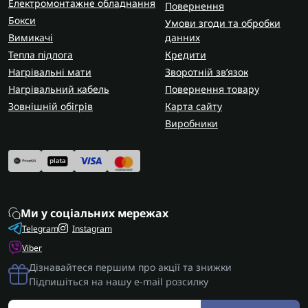
Електромонтажне обладнання
Повернення
Бокси
Умови згоди та обробки
Вимикачі
данних
Тепла підлога
Кредити
Нагрівальні мати
Зворотній зв’язок
Нагрівальний кабель
Повернення товару
Зовнішній обігрів
Карта сайту
Виробники
Ми у соціальних мережах
Telegram
Instagram
Viber
Дізнавайтеся першим про акції та знижки
Підпишіться на нашу e-mail розсилку