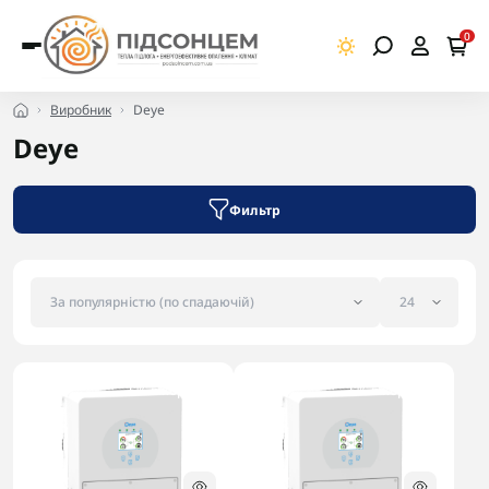
0
Виробник
Deye
Deye
Фильтр
-5% в корзині
-5% в корзині