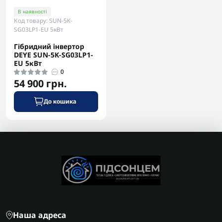
В наявності
Код товару: SUN-5K-
SG03LP1-EU 5кВт
Гібридний інвертор
DEYE SUN-5K-SG03LP1-
EU 5кВт
0
54 900 грн.
До кошика
Наша адреса