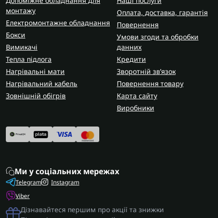
Допоміжне обладнання для
Наші послуги
монтажу
Оплата, доставка, гарантія
Електромонтажне обладнання
Повернення
Бокси
Умови згоди та обробки
Вимикачі
данних
Тепла підлога
Кредити
Нагрівальні мати
Зворотній зв’язок
Нагрівальний кабель
Повернення товару
Зовнішній обігрів
Карта сайту
Виробники
Ми у соціальних мережах
Telegram
Instagram
Viber
Дізнавайтеся першим про акції та знижки