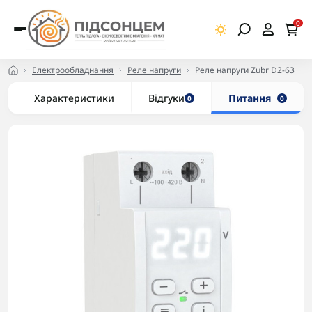
0
Електрообладнання
Реле напруги
Реле напруги Zubr D2-63
Характеристики
Відгуки
Питання
0
0
-5% в корзині