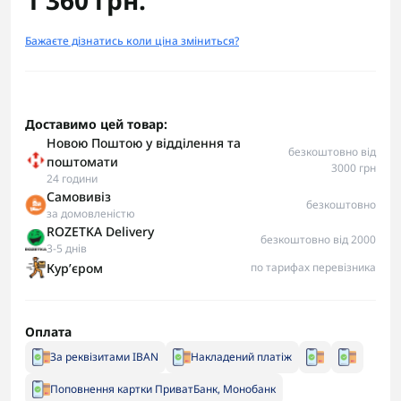
1 360 грн.
Бажаєте дізнатись коли ціна зміниться?
Доставимо цей товар:
Новою Поштою у відділення та
безкоштовно від
поштомати
3000 грн
24 години
Самовивіз
безкоштовно
за домовленістю
ROZETKA Delivery
безкоштовно від 2000
3-5 днів
Курʼєром
по тарифах перевізника
Оплата
За реквізитами IBAN
Накладений платіж
Поповнення картки ПриватБанк, Монобанк