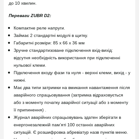
до 10 хвилин.
Переваги ZUBR D2:
Компактне реле напруги.
Займає 2 стандартні модулі в щитку.
Габаритні розміри: 85 х 66 х 36 мм
Зручне стандартизоване підключення вхід-вихід:
відсутня необхідність використання при підключенні
нульової клеми.
Підключення входу фази та нуля - верхні клеми, вихід - у
нижні.
Має два типи затримки на вмикання навантаження після
аварійного спрацьовування (затримка відраховується
або з моменту початку аварійної ситуації або з моменту
її припинення) .
Журнал аварійних спрацьовувань здатен зберігати в
енергонезалежній пам’яті 100 останніх аварійних
ситуацій. Є розшифровка абревіатур назв пунктів меню.