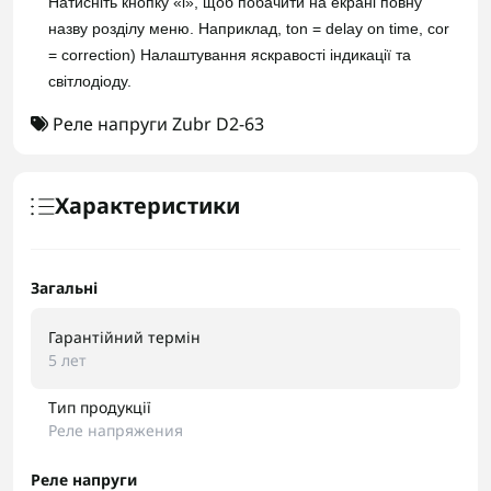
Натисніть кнопку «i», щоб побачити на екрані повну
назву розділу меню. Наприклад, ton = delay on time, cor
= correction) Налаштування яскравості індикації та
світлодіоду.
Реле напруги Zubr D2-63
Характеристики
Загальні
Гарантійний термін
5 лет
Тип продукції
Реле напряжения
Реле напруги