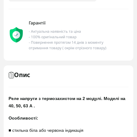
Гарантії
- Актуальна наявність та ціна
- 100% оригінальний товар
- Повернення протягом 14 днів з моменту
отримання товару ( окрім отрізного товару)
Опис
Реле напруги з термозахистом на 2 модулі. Моделі на
40, 50, 63 А .
Особливості:
■ стильна біла або червона індикація