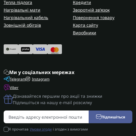
Тепла підлога
Кредити
Нагрівальні мати
Зворотній зв’язок
Нагрівальний кабель
Повернення товару
Зовнішній обігрів
Карта сайту
Виробники
Ми у соціальних мережах
Telegram
Instagram
Viber
Дізнавайтеся першим про акції та знижки
Підпишіться на нашу e-mail розсилку
Підпишіться
Я прочитав
Умови згоди
і згоден з вимогами