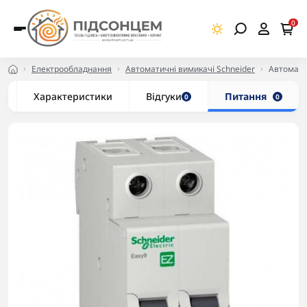
0
Електрообладнання
Автоматичні вимикачі Schneider
Автоматич
Характеристики
Відгуки
Питання
0
0
-5% в корзині