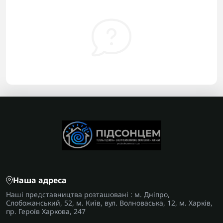
Наша адреса
Наші представництва розташовані : м. Дніпро,
Слобожанський, 52, м. Київ, вул. Волноваська, 12, м. Харків,
пр. Героїв Харкова, 247