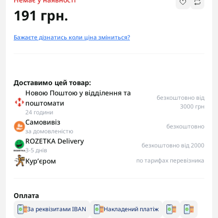
191 грн.
Бажаєте дізнатись коли ціна зміниться?
Доставимо цей товар:
Новою Поштою у відділення та
безкоштовно від
поштомати
3000 грн
24 години
Самовивіз
безкоштовно
за домовленістю
ROZETKA Delivery
безкоштовно від 2000
3-5 днів
Курʼєром
по тарифах перевізника
Оплата
За реквізитами IBAN
Накладений платіж