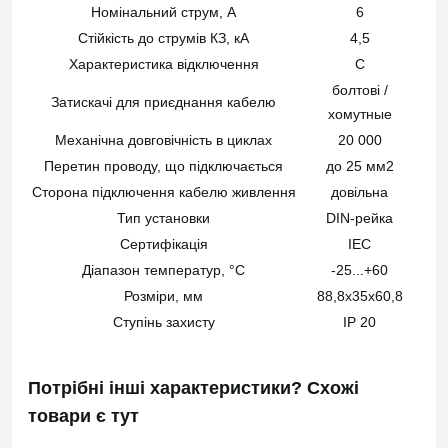
Номінальний струм, А
6
Стійкість до струмів КЗ, кА
4,5
Характеристика відключення
C
болтові /
Затискачі для приєднання кабелю
хомутные
Механічна довговічність в циклах
20 000
Перетин проводу, що підключається
до 25 мм2
Сторона підключення кабелю живлення
довільна
Тип установки
DIN-рейка
Сертифікація
ІЕС
Діапазон температур, °C
-25...+60
Розміри, мм
88,8х35х60,8
Ступінь захисту
IP 20
Потрібні інші характеристики? Схожі
товари є
тут