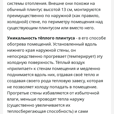
системы отопления. Внешне они похожи на
обычный плинтус высотой 13 см, монтируются
преимущественно по наружной (как правило,
холодной) стене, по периметру помещения над
существующим плинтусом или вместо него.
Уникальность тёплого плинтуса
- в его способе
обогрева помещений. Установленный вдоль
нижнего края наружной стены, он
непосредственно прогревает (темперирует) эту
холодную поверхность. Тёплый воздух
«прилипает» к стенам помещения и медленно
поднимается вдоль них, отдавая своё тепло и
создавая своего рода тепловую завесу, которая
не позволяет холоду попадать в помещение.
Прогретые стены избавляются от избыточной
влаги, меньше проводят тепла наружу
(существенно увеличивается их
теплосберегающая способность) и сами