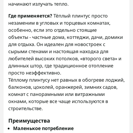
начинают излучать тепло.
Где применяется?
Тёплый плинтус просто
незаменим в угловых и торцевых комнатах,
особенно, если это отдельно стоящие
объекты - частные дома, коттеджи, дачи, домики
для отдыха. Он идеален для новостроек с
сырыми стенами и настоящая находка для
любителей высоких потолков, «второго света» и
длинных штор, где традиционное отопление
просто неэффективно.
Тёплому плинтусу нет равных в обогреве лоджий,
балконов, цоколей, оранжерей, зимних садов,
комнат с панорамными или витражными
окнами, которые все чаще используются в
строительстве.
Преимущества
Маленькое потребление