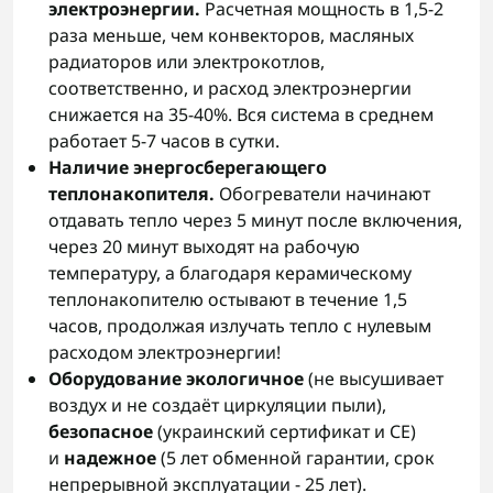
электроэнергии.
Расчетная мощность
в 1,5-2
раза меньше, чем конвекторов, масляных
радиаторов или электрокотлов,
соответственно, и расход электроэнергии
снижается на 35-40%. Вся система в среднем
работает 5-7 часов в сутки.
Наличие энергосберегающего
теплонакопителя.
Обогреватели начинают
отдавать тепло через 5 минут после включения,
через 20 минут выходят на рабочую
температуру, а благодаря керамическому
теплонакопителю остывают в течение 1,5
часов, продолжая излучать тепло с нулевым
расходом электроэнергии!
Оборудование экологичное
(не высушивает
воздух и не создаёт циркуляции пыли),
безопасное
(украинский сертификат и СЕ)
и
надежное
(5 лет обменной гарантии, срок
непрерывной эксплуатации - 25 лет).