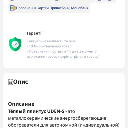
Поповнення картки ПриватБанк, Монобанк
Гарантії
- Актуальна наявність та ціна
- 100% оригінальний товар
- Повернення протягом 14 днів з моменту
отримання товару ( окрім отрізного товару)
Опис
Описание
Тёплый плинтус UDEN-S
- это
металлокерамические энергосберегающие
обогреватели для автономной (индивидуальной)