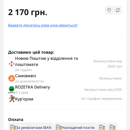
2 170 грн.
Бажаєте дізнатись коли ціна зміниться?
Доставимо цей товар:
Новою Поштою у відділення та
безкоштовно від
поштомати
3000 грн
24 години
Самовивіз
безкоштовно
за домовленістю
ROZETKA Delivery
безкоштовно від 2000
3-5 днів
Курʼєром
по тарифах перевізника
Оплата
За реквізитами IBAN
Накладений платіж